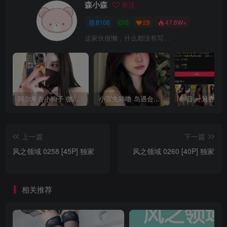
森小森
关注
8106
0
29
47.6W+
这家伙很懒，什么都没有写...
阿尔卑香小狗子 微密圈合集[40套][持续更新2023.12.14]
小宣先睡噜 岛遇合集[持续更新2025.08.27]
上一篇
下一篇
风之领域 0258 [45P] 独家
风之领域 0260 [40P] 独家
相关推荐