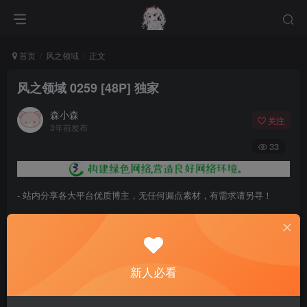
首页
风之领域
正文
风之领域 0259 [48P] 独家
森小森
关注
3年前发布
33
- 站内分享各大平台优质博主，无任何漏点素材，有需求请另寻！
- 百度网盘提示提取码错误，请更换浏览器重试，这是百度网盘版本问
题。
- 遇见解压密码不对、无法解压，请查看
《解压教程》
，能分享就肯定
新人必看
能解压！
- 资源失效/充值未到账/账号解禁...等问题请
《提交工单》