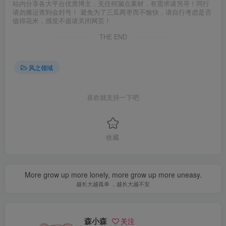
站内分享各大平台优质博主，无任何漏点素材，有需求请另寻！同行
请勿搬运查到会封号！ 避免为了三瓜两枣而不愉快，请自行考虑是否
值得花米，感觉不值请关闭网页！
THE END
风之领域
喜欢就支持一下吧
收藏
More grow up more lonely, more grow up more uneasy.
越长大越孤单 ，越长大越不安
森小森
关注