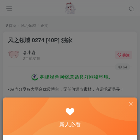
首页
风之领域
正文
风之领域 0274 [40P] 独家
森小森
关注
3年前发布
64
- 站内分享各大平台优质博主，无任何漏点素材，有需求请另寻！
- 百度网盘提示提取码错误，请更换浏览器重试，这是百度网盘版本问
题。
- 遇见解压密码不对、无法解压，请查看
《解压教程》
，能分享就肯定
新人必看
能解压！
- 资源失效/充值未到账/账号解禁...等问题请
《提交工单》