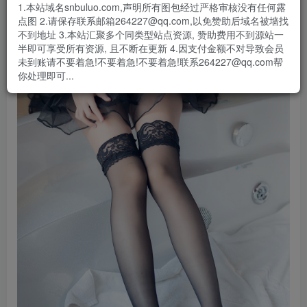
1.本站域名snbuluo.com,声明所有图包经过严格审核没有任何露
点图 2.请保存联系邮箱264227@qq.com,以免赞助后域名被墙找
不到地址 3.本站汇聚多个同类型站点资源, 赞助费用不到源站一
半即可享受所有资源, 且不断在更新 4.因支付金额不对导致会员
未到账请不要着急!不要着急!不要着急!联系264227@qq.com帮
你处理即可...