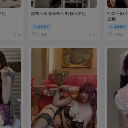
新]
船袜小兔 微密圈合集[持续更新]
机智小森(小
更新]
抖音微密
抖音微密
4天前
8天前
55
53