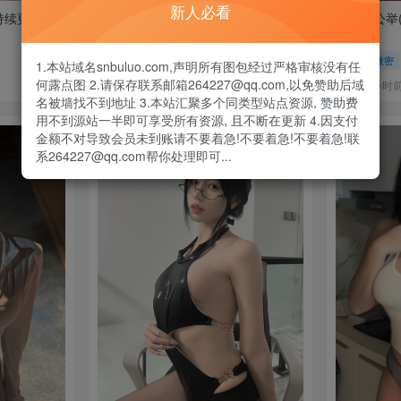
新人必看
持续更新]
酷野 微密圈+铁粉空间合集[持续更新]
梦蝶小公举(
更新]
抖音微密
抖音微密
1.本站域名snbuluo.com,声明所有图包经过严格审核没有任
何露点图 2.请保存联系邮箱264227@qq.com,以免赞助后域
23小时前
23小时
37
30
名被墙找不到地址 3.本站汇聚多个同类型站点资源, 赞助费
用不到源站一半即可享受所有资源, 且不断在更新 4.因支付
金额不对导致会员未到账请不要着急!不要着急!不要着急!联
系264227@qq.com帮你处理即可...