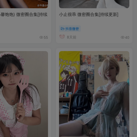
馨饱饱) 微密圈合集[持续
小止很乖 微密圈合集[持续更新]
抖音微密
8天前
55
40