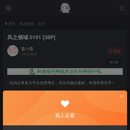
首页
风之领域
正文
风之领域 0191 [38P]
森小森
关注
3年前发布
30
- 站内分享各大平台优质博主，无任何漏点素材，有需求请另寻！
- 百度网盘提示提取码错误，请更换浏览器重试，这是百度网盘版本问
题。
- 遇见解压密码不对、无法解压，请查看
《解压教程》
，能分享就肯定
新人必看
能解压！
- 资源失效/充值未到账/账号解禁...等问题请
《提交工单》