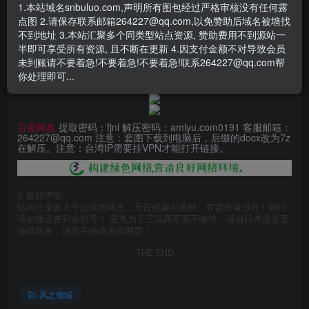
1.本站域名snbuluo.com,声明所有图包经过严格审核没有任何露
点图 2.请保存联系邮箱264227@qq.com,以免赞助后域名被墙找
此处内容已隐藏，赞助会员可见
不到地址 3.本站汇聚多个同类型站点资源, 赞助费用不到源站一
半即可享受所有资源, 且不断在更新 4.因支付金额不对导致会员
请登录后查看特权
未到账请不要着急!不要着急!不要着急!联系264227@qq.com帮
你处理即可...
百度网盘
提取密码：fjnl 解压密码：amlyu.com0191 客服邮箱：
264227@qq.com 注意：套图下载到电脑后，后缀的docx改为7z
在解压。注意：台湾IP需要挂VPN才能打开链接。
©
版权声明
站内分享各大平台优质博主，无任何漏点素材，有需求请另寻！同行
请勿搬运查到会封号！ 避免为了三瓜两枣而不愉快，请自行考虑是否
值得花米，感觉不值请关闭网页！
THE END
风之领域