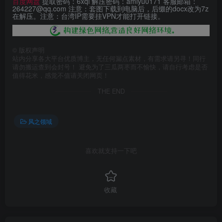
百度网盘
提取密码：6xqi 解压密码：amlyu0171 客服邮箱：
264227@qq.com 注意：套图下载到电脑后，后缀的docx改为7z
在解压。注意：台湾IP需要挂VPN才能打开链接。
©
版权声明
站内分享各大平台优质博主，无任何漏点素材，有需求请另寻！同行
请勿搬运查到会封号！ 避免为了三瓜两枣而不愉快，请自行考虑是否
值得花米，感觉不值请关闭网页！
THE END
风之领域
喜欢就支持一下吧
收藏