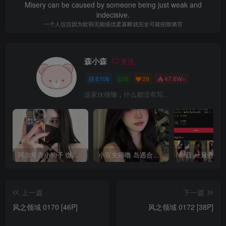
Misery can be caused by someone being just weak and
indecisive.
一个人仅仅因为软弱无能或优柔寡断就完全可能招致痛苦
森小森
关注
8106
0
29
47.6W+
这家伙很懒，什么都没有写...
阿尔卑香小狗子 微密圈合集[40套][持续更新2023.12.14]
小宣先睡噜 岛遇合集[持续更新2025.08.27]
上一篇
下一篇
风之领域 0170 [46P]
风之领域 0172 [38P]