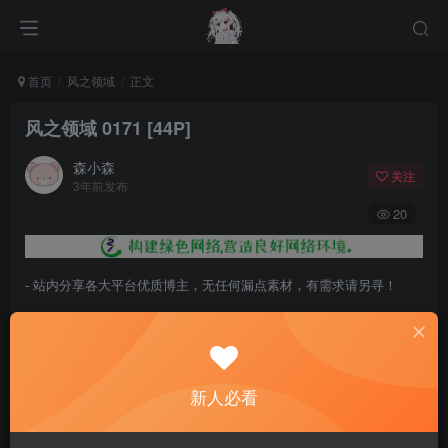
首页
风之领域
正文
风之领域 0171 [44P]
森小森
关注
3年前发布
20
- 站内分享各大平台优质博主，无任何漏点素材，有需求请另寻！
- 百度网盘提示提取码错误，请更换浏览器重试，这是百度网盘版本问
题。
- 遇见解压密码不对、无法解压，请查看
《解压教程》
，能分享就肯定
新人必看
能解压！
- 资源失效/充值未到账/账号解禁...等问题请
《提交工单》