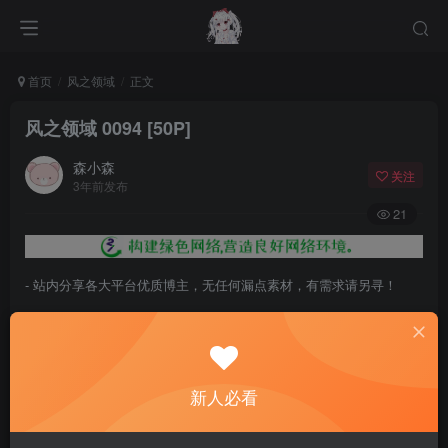
首页
风之领域
正文
风之领域 0094 [50P]
森小森
关注
3年前发布
21
- 站内分享各大平台优质博主，无任何漏点素材，有需求请另寻！
- 百度网盘提示提取码错误，请更换浏览器重试，这是百度网盘版本问
题。
- 遇见解压密码不对、无法解压，请查看
《解压教程》
，能分享就肯定
新人必看
能解压！
- 资源失效/充值未到账/账号解禁...等问题请
《提交工单》