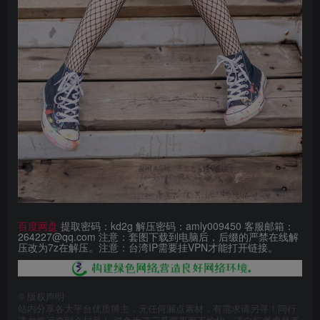
百度网盘
提取密码：kd2g 解压密码：amly009450 客服邮箱：
264227@qq.com 注意：套图下载到电脑后，后缀的严禁在线解
压改为7z在解压。注意：台湾IP需要挂VPN才能打开链接。
©
版权声明
站内分享各大平台优质博主，无任何漏点素材，有需求请另寻！同行