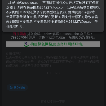
1.本站域名snbuluo.com,声明所有图包经过严格审核没有任何露
点图 2.请保存联系邮箱264227@qq.com,以免赞助后域名被墙找
此处内容已隐藏，赞助会员可见
不到地址 3.本站汇聚多个同类型站点资源, 赞助费用不到源站一
半即可享受所有资源, 且不断在更新 4.因支付金额不对导致会员
请登录后查看特权
未到账请不要着急!不要着急!不要着急!联系264227@qq.com帮
你处理即可...
百度网盘
提取密码：c7hw 解压：mitaotushe 会员群：
799357064 注意：套图下载到电脑后，后缀改为7z在解压
©
版权声明
站内分享各大平台优质博主，无任何漏点素材，有需求请另寻！同行
请勿搬运查到会封号！ 避免为了三瓜两枣而不愉快，请自行考虑是否
值得花米，感觉不值请关闭网页！
THE END
风之领域
喜欢就支持一下吧