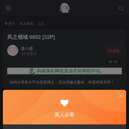
首页
风之领域
正文
风之领域 0052 [32P]
森小森
关注
3年前发布
12
- 站内分享各大平台优质博主，无任何漏点素材，有需求请另寻！
- 百度网盘提示提取码错误，请更换浏览器重试，这是百度网盘版本问
题。
- 遇见解压密码不对、无法解压，请查看
《解压教程》
，能分享就肯定
新人必看
能解压！
- 资源失效/充值未到账/账号解禁...等问题请
《提交工单》