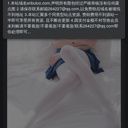
1.本站域名snbuluo.com,声明所有图包经过严格审核没有任何露
点图 2.请保存联系邮箱264227@qq.com,以免赞助后域名被墙找
不到地址 3.本站汇聚多个同类型站点资源, 赞助费用不到源站一
半即可享受所有资源, 且不断在更新 4.因支付金额不对导致会员
未到账请不要着急!不要着急!不要着急!联系264227@qq.com帮
你处理即可...