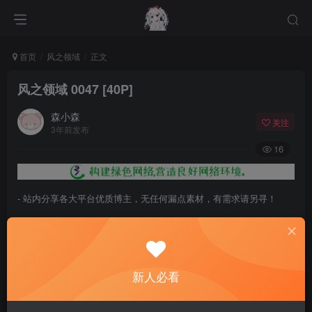
首页
风之领域
正文
风之领域 0047 [40P]
森小森
关注
3年前发布
16
- 站内分享各大平台优质博主，无任何漏点素材，有需求请另寻！
- 百度网盘提示提取码错误，请更换浏览器重试，这是百度网盘版本问
题。
- 遇见解压密码不对、无法解压，请查看
《解压教程》
，能分享就肯定
新人必看
能解压！
- 资源失效/充值未到账/账号解禁...等问题请
《提交工单》