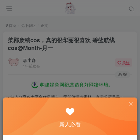
首页
免下载区
正文
柴郡废稿cos，真的很华丽很喜欢 碧蓝航线
cos@Month-月一
森小森
关注
1年前发布
58
- 站内分享各大平台优质博主，无任何漏点素材，有需求请另寻！
- 百度网盘提示提取码错误，请更换浏览器重试，这是百度网盘版本问
题。
新人必看
- 遇见解压密码不对、无法解压，请查看
《解压教程》
，能分享就肯定
能解压！