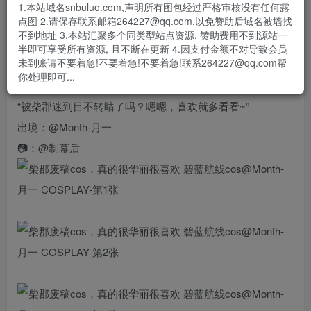
- 资源失效/充值未到账/账号解禁...等问题请
《提交工单》
1.本站域名snbuluo.com,声明所有图包经过严格审核没有任何露
点图 2.请保存联系邮箱264227@qq.com,以免赞助后域名被墙找
#cosplay# #二次元cos大赏##cosplay正片##柴郡##碧蓝航线
不到地址 3.本站汇聚多个同类型站点资源, 赞助费用不到源站一
半即可享受所有资源, 且不断在更新 4.因支付金额不对导致会员
cos#
未到账请不要着急!不要着急!不要着急!联系264227@qq.com帮
柴郡废稿cos，真的很华丽很喜欢
你处理即可...
“被柴郡迷到目不转睛了吗？嗯嗯，喜欢就多看看~”
出境：@Month-月一
📷：@制幕后 ​​​