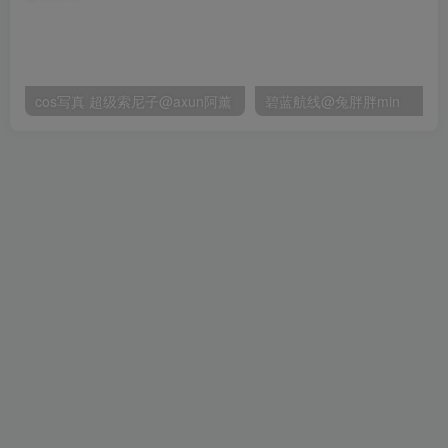
cos写真 超级索尼子@axun阿薰
碧蓝航线@兔胖胖min