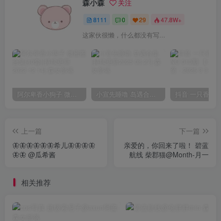
森小森
关注
8111
0
29
47.8W+
这家伙很懒，什么都没有写...
阿尔卑香小狗子 微密圈合集[40套][持续更新2023.12.14]
小宣先睡噜 岛遇合集[持续更新2025.08.27]
上一篇
下一篇
🦋🦋🦋🦋🦋🦋希儿🦋🦋🦋🦋
亲爱的，你回来了啦！ 碧蓝
🦋🦋 ​​​@瓜希酱
航线 柴郡猫@Month-月一
相关推荐