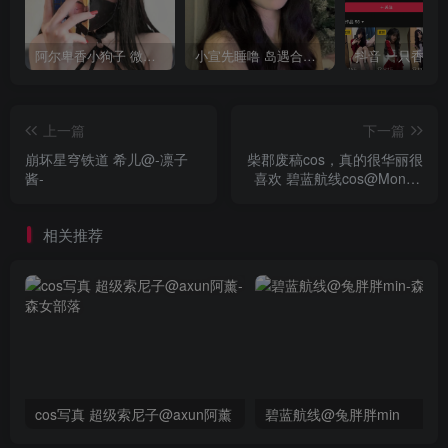
阿尔卑香小狗子 微密圈合集[40套][持续更新2023.12.14]
小宣先睡噜 岛遇合集[持续更新2025.08.27]
上一篇
下一篇
崩坏星穹铁道 希儿@-凛子
柴郡废稿cos，真的很华丽很
酱-
喜欢 碧蓝航线cos@Month-
月一
相关推荐
cos写真 超级索尼子@axun阿薰
碧蓝航线@兔胖胖min