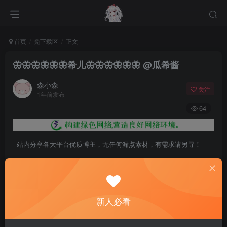
首页
免下载区
正文
🦋🦋🦋🦋🦋🦋希儿🦋🦋🦋🦋🦋🦋 ​​​@瓜希酱
森小森
关注
1年前发布
64
- 站内分享各大平台优质博主，无任何漏点素材，有需求请另寻！
- 百度网盘提示提取码错误，请更换浏览器重试，这是百度网盘版本问
题。
- 遇见解压密码不对、无法解压，请查看
《解压教程》
，能分享就肯定
新人必看
能解压！
- 资源失效/充值未到账/账号解禁...等问题请
《提交工单》