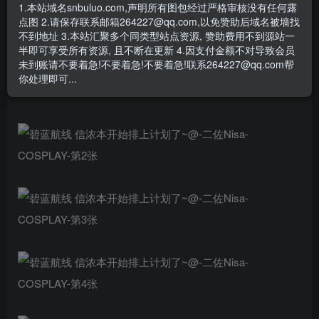
1.本站域名snbuluo.com,声明所有图包经过严格审核没有任何露
信浓本开始排上计划了~
点图 2.请保存联系邮箱264227@qq.com,以免赞助后域名被墙找
不到地址 3.本站汇聚多个同类型站点资源, 赞助费用不到源站一
#碧蓝航线#
半即可享受所有资源, 且不断在更新 4.因支付金额不对导致会员
未到账请不要着急!不要着急!不要着急!联系264227@qq.com帮
你处理即可...