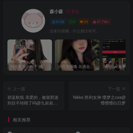
森小森
关注
8106
0
29
47.7W+
这家伙很懒，什么都没有写...
阿尔卑香小狗子 微密圈合集[40套][持续更新2023.12.14]
小宣先睡噜 岛遇合集[持续更新2025.08.27]
上一篇
下一篇
碧蓝航线 亲爱的，被柴郡迷
Nikke:胜利女神 懵梦之cos@
到目不转睛了吗@九叔叔叔
懵懵懵白日梦
叔啊
相关推荐