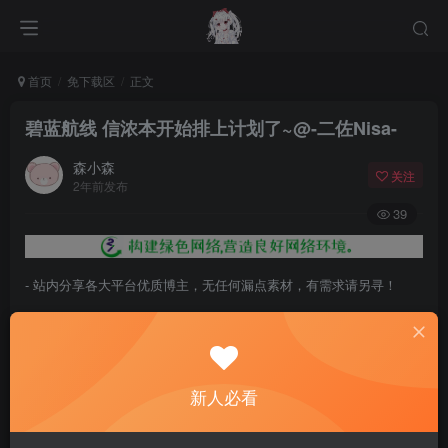
首页
免下载区
正文
碧蓝航线 信浓本开始排上计划了~@-二佐Nisa-
森小森
关注
2年前发布
39
- 站内分享各大平台优质博主，无任何漏点素材，有需求请另寻！
- 百度网盘提示提取码错误，请更换浏览器重试，这是百度网盘版本问
题。
- 遇见解压密码不对、无法解压，请查看
《解压教程》
，能分享就肯定
新人必看
能解压！
- 资源失效/充值未到账/账号解禁...等问题请
《提交工单》