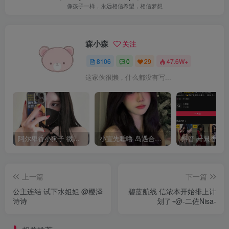
像孩子一样，永远相信希望，相信梦想
森小森
关注
8106
0
29
47.6W+
这家伙很懒，什么都没有写...
阿尔卑香小狗子 微密圈合集[40套][持续更新2023.12.14]
小宣先睡噜 岛遇合集[持续更新2025.08.27]
上一篇
下一篇
公主连结 试下水姐姐 @樱泽
碧蓝航线 信浓本开始排上计
诗诗
划了~@-二佐Nisa-