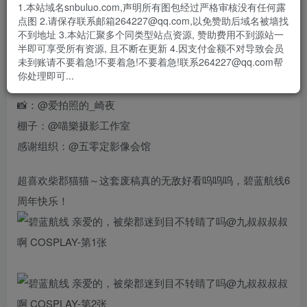
- 资源失效/充值未到账/账号解禁...等问题请
《提交工单》
1.本站域名snbuluo.com,声明所有图包经过严格审核没有任何露
点图 2.请保存联系邮箱264227@qq.com,以免赞助后域名被墙找
#柴郡##碧蓝航线#
不到地址 3.本站汇聚多个同类型站点资源, 赞助费用不到源站一
半即可享受所有资源, 且不断在更新 4.因支付金额不对导致会员
亲爱的， 被柴郡迷到目不转睛了吗
未到账请不要着急!不要着急!不要着急!联系264227@qq.com帮
喜欢就多看看～
你处理即可...
📸：@爱拍照的_崎夜
棚子：@喵樂摄影工作室
感谢组织：@五零定影像会馆
超喜欢柴郡猫猫～这套废稿真的无敌好看呜呜呜，碧蓝航线6
周年快乐！ ​​​