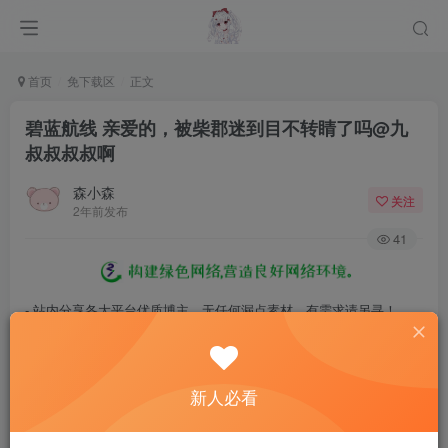
首页
免下载区
正文
碧蓝航线 亲爱的，被柴郡迷到目不转睛了吗@九
叔叔叔叔啊
森小森
关注
2年前发布
41
- 站内分享各大平台优质博主，无任何漏点素材，有需求请另寻！
- 百度网盘提示提取码错误，请更换浏览器重试，这是百度网盘版本问
题。
新人必看
- 遇见解压密码不对、无法解压，请查看
《解压教程》
，能分享就肯定
能解压！