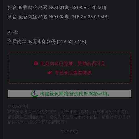
抖音 鱼香肉丝 岛遇 NO.001期 [29P-3V 7.28 MB]
抖音 鱼香肉丝 岛遇 NO.002期 [31P-8V 28.02 MB]
补充:
鱼香肉丝 dy无水印备份 [41V 52.3 MB]
此处内容已隐藏，赞助会员可见
请登录后查看特权
©
版权声明
站内分享各大平台优质博主，无任何漏点素材，有需求请另寻！同行
请勿搬运查到会封号！ 避免为了三瓜两枣而不愉快，请自行考虑是否
值得花米，感觉不值请关闭网页！
THE END