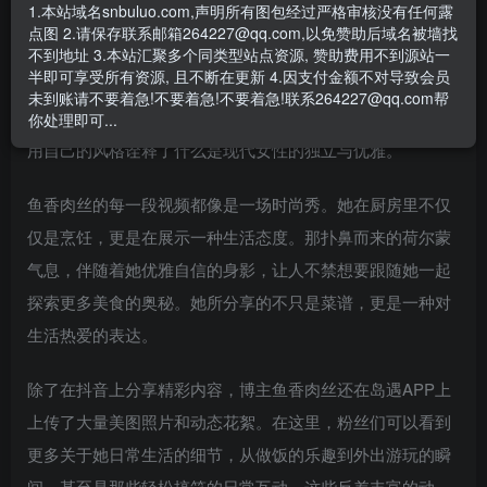
1.本站域名snbuluo.com,声明所有图包经过严格审核没有任何露
光是名字“鱼香肉丝”，就让人感受到了美食的诱惑。这道经
点图 2.请保存联系邮箱264227@qq.com,以免赞助后域名被墙找
典菜肴的色香味俱全，正如博主本人所呈现出的迷人气质。
不到地址 3.本站汇聚多个同类型站点资源, 赞助费用不到源站一
半即可享受所有资源, 且不断在更新 4.因支付金额不对导致会员
她身材高挑、五官精致，每一次出镜都如同一幅艺术作品，
未到账请不要着急!不要着急!不要着急!联系264227@qq.com帮
令人过目不忘。在厨房的油烟机下，她不仅烹饪着美味，更
你处理即可...
用自己的风格诠释了什么是现代女性的独立与优雅。
鱼香肉丝的每一段视频都像是一场时尚秀。她在厨房里不仅
仅是烹饪，更是在展示一种生活态度。那扑鼻而来的荷尔蒙
气息，伴随着她优雅自信的身影，让人不禁想要跟随她一起
探索更多美食的奥秘。她所分享的不只是菜谱，更是一种对
生活热爱的表达。
除了在抖音上分享精彩内容，博主鱼香肉丝还在岛遇APP上
上传了大量美图照片和动态花絮。在这里，粉丝们可以看到
更多关于她日常生活的细节，从做饭的乐趣到外出游玩的瞬
间，甚至是那些轻松搞笑的日常互动。这些反差丰富的动