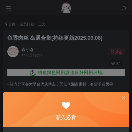
首页
会员打包
正文
鱼香肉丝 岛遇合集[持续更新2025.09.08]
森小森
关注
11个月前发布
67
- 站内分享各大平台优质博主，无任何漏点素材，有需求请另寻！
- 百度网盘提示提取码错误，请更换浏览器重试，这是百度网盘版本问
题。
- 遇见解压密码不对、无法解压，请查看
《解压教程》
，能分享就肯定
新人必看
能解压！
- 资源失效/充值未到账/账号解禁...等问题请
《提交工单》