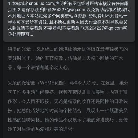
1.本站域名snbuluo.com,声明所有图包经过严格审核没有任何露
今天要介绍的，就是这样一位兼具可爱与火辣，用时尚穿搭
点图 2.请保存联系邮箱264227@qq.com,以免赞助后域名被墙找
和迷人魅力征服大家的抖音达人——呆呆。
不到地址 3.本站汇聚多个同类型站点资源, 赞助费用不到源站一
半即可享受所有资源, 且不断在更新 4.因支付金额不对导致会员
未到账请不要着急!不要着急!不要着急!联系264227@qq.com帮
呆呆的外表可爱，宛如一只灵动的灰兔，却又带着不属于这
你处理即可...
个年龄的性感韵味。白皙的肌肤像是最精致的瓷器，散发着
淡淡的光晕，胶原蛋白的饱满让她永远停留在最年轻状态的
美好时光里。她的五官精致，仿佛是上天精心雕琢的艺术
品，每一个表情都能牵动人心。
呆呆的微密圈（WEME觅圈）同样令人称赞。在这里，她分
享了许多生活时尚穿搭、视频花絮以及自拍美照，内容丰富
多彩，令人目不暇接。无论是精致的妆容还是随性的日常装
扮，她总能巧妙地将时尚与个性结合，展现出一种既甜美又
性感的独特风格。她的作品不仅展示了她的穿搭技巧，更传
递了对生活的热爱和对美的追求。