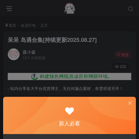
首页
会员打包
正文
呆呆 岛遇合集[持续更新2025.08.27]
森小森
关注
12个月前更新
222
- 站内分享各大平台优质博主，无任何漏点素材，有需求请另寻！
- 百度网盘提示提取码错误，请更换浏览器重试，这是百度网盘版本问
题。
- 遇见解压密码不对、无法解压，请查看
《解压教程》
，能分享就肯定
新人必看
能解压！
- 资源失效/充值未到账/账号解禁...等问题请
《提交工单》