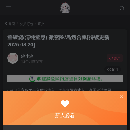
首页
会员打包
正文
童锣烧(清纯童崽) 微密圈/岛遇合集[持续更新
2025.08.20]
森小森
关注
12个月前发布
511
- 站内分享各大平台优质博主，无任何漏点素材，有需求请另寻！
- 百度网盘提示提取码错误，请更换浏览器重试，这是百度网盘版本问
题。
新人必看
- 遇见解压密码不对、无法解压，请查看
《解压教程》
，能分享就肯定
能解压！