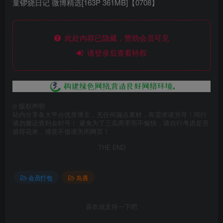
童锣烧日记 微博精选[163P 361MB]【0708】
此处内容已隐藏，赞助会员可见
请登录后查看特权
©
版权声明
站内分享各大平台优质博主，无任何漏点素材，有需求请另寻！同行
请勿搬运查到会封号！ 避免为了三瓜两枣而不愉快，请自行考虑是否
值得花米，感觉不值请关闭网页！
THE END
会员打包
岛遇
喜欢就支持一下吧