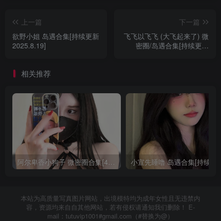
上一篇
下一篇
欲野小姐 岛遇合集[持续更新
飞飞以飞飞 (大飞起来了) 微
2025.8.19]
密圈/岛遇合集[持续更新
2025.08.20]
相关推荐
阿尔卑香小狗子 微密圈合集[40套][持续更新2023.12.14]
小宣先睡噜 岛遇合集[持续
本站为高质量写真图片网站，出境模特均为成年女性且无违禁内
容，资源均来自自其他网站，若有侵权请通知我们删除！ E-
mail：tutuvip1001#gmail.com（#替换为@）