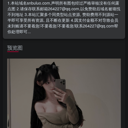
- 资源失效/充值未到账/账号解禁...等问题请
《提交工单》
1.本站域名snbuluo.com,声明所有图包经过严格审核没有任何露
点图 2.请保存联系邮箱264227@qq.com,以免赞助后域名被墙找
日常更新杏感穿搭作品，颜值出众，身材火辣，感兴趣的可
不到地址 3.本站汇聚多个同类型站点资源, 赞助费用不到源站一
半即可享受所有资源, 且不断在更新 4.因支付金额不对导致会员
以看看，研究下~
未到账请不要着急!不要着急!不要着急!联系264227@qq.com帮
你处理即可...
目前
童锣烧换昵称了，最新叫“
清纯童崽”一给大家更新！
预览图