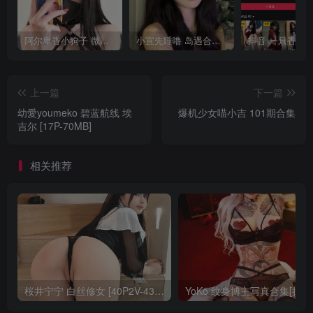
阿尔卑香小狗子 微密圈合集[40套][持续更新2023.12.14]
小宣先睡噜 岛遇合集[持续更新2025.08.27]
上一篇
下一篇
幼愛youmeko 碧蓝航线 埃
爆机少女喵小吉 101期合集
吉尔 [17P-70MB]
相关推荐
桜井宁宁 白丝修女 [40P2V-438MB]VIP
YoKo