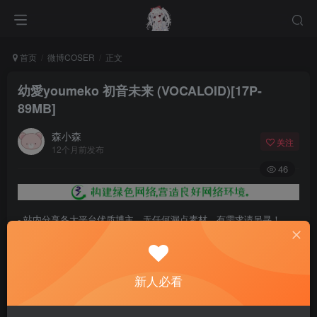
首页
微博COSER
正文
幼愛youmeko 初音未来 (VOCALOID)[17P-
89MB]
森小森
关注
12个月前发布
46
- 站内分享各大平台优质博主，无任何漏点素材，有需求请另寻！
- 百度网盘提示提取码错误，请更换浏览器重试，这是百度网盘版本问
题。
新人必看
- 遇见解压密码不对、无法解压，请查看
《解压教程》
，能分享就肯定
能解压！