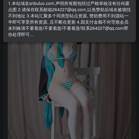
- 资源失效/充值未到账/账号解禁...等问题请
《提交工单》
1.本站域名snbuluo.com,声明所有图包经过严格审核没有任何露
点图 2.请保存联系邮箱264227@qq.com,以免赞助后域名被墙找
不到地址 3.本站汇聚多个同类型站点资源, 赞助费用不到源站一
半即可享受所有资源, 且不断在更新 4.因支付金额不对导致会员
未到账请不要着急!不要着急!不要着急!联系264227@qq.com帮
你处理即可...