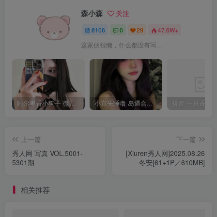
森小森
关注
8106
0
29
47.6W+
这家伙很懒，什么都没有写...
阿尔卑香小狗子 微密圈合集[40套][持续更新2023.12.14]
小宣先睡噜 岛遇合集[持续更新2025.08.27]
上一篇
下一篇
秀人网 写真 VOL.5001-
[Xiuren秀人网]2025.08.26
5301期
冬安[61+1P／610MB]
相关推荐