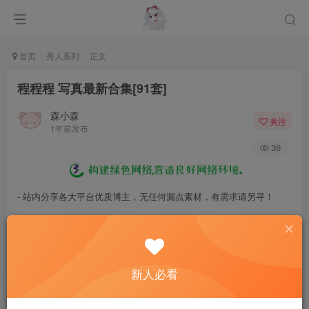
首页
秀人系列
正文
程程程 写真最新合集[91套]
森小森
关注
1年前发布
36
- 站内分享各大平台优质博主，无任何漏点素材，有需求请另寻！
- 百度网盘提示提取码错误，请更换浏览器重试，这是百度网盘版本问
题。
- 遇见解压密码不对、无法解压，请查看
《解压教程》
，能分享就肯定
新人必看
能解压！
- 资源失效/充值未到账/账号解禁...等问题请
《提交工单》