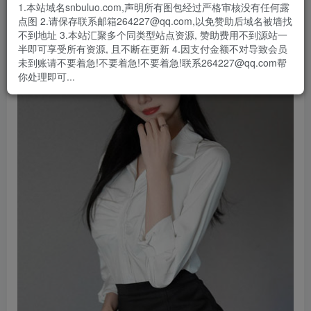
1.本站域名snbuluo.com,声明所有图包经过严格审核没有任何露
点图 2.请保存联系邮箱264227@qq.com,以免赞助后域名被墙找
不到地址 3.本站汇聚多个同类型站点资源, 赞助费用不到源站一
半即可享受所有资源, 且不断在更新 4.因支付金额不对导致会员
未到账请不要着急!不要着急!不要着急!联系264227@qq.com帮
你处理即可...