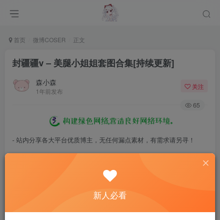
首页
微博COSER
正文
封疆疆v – 美腿小姐姐套图合集[持续更新]
森小森
关注
1年前发布
65
- 站内分享各大平台优质博主，无任何漏点素材，有需求请另寻！
- 百度网盘提示提取码错误，请更换浏览器重试，这是百度网盘版本问
题。
- 遇见解压密码不对、无法解压，请查看
《解压教程》
，能分享就肯定
新人必看
能解压！
- 资源失效/充值未到账/账号解禁...等问题请
《提交工单》