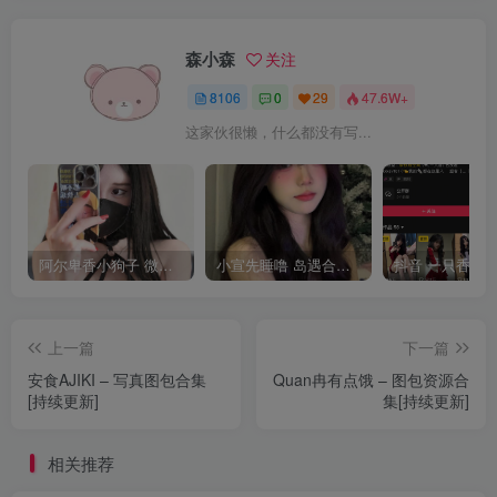
森小森
关注
8106
0
29
47.6W+
这家伙很懒，什么都没有写...
阿尔卑香小狗子 微密圈合集[40套][持续更新2023.12.14]
小宣先睡噜 岛遇合集[持续更新2025.08.27]
上一篇
下一篇
安食AJIKI – 写真图包合集
Quan冉有点饿 – 图包资源合
[持续更新]
集[持续更新]
相关推荐