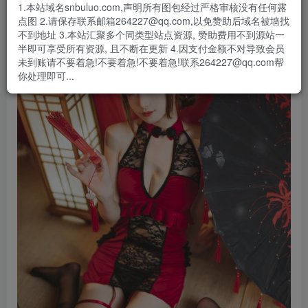
1.本站域名snbuluo.com,声明所有图包经过严格审核没有任何露
点图 2.请保存联系邮箱264227@qq.com,以免赞助后域名被墙找
不到地址 3.本站汇聚多个同类型站点资源, 赞助费用不到源站一
半即可享受所有资源, 且不断在更新 4.因支付金额不对导致会员
未到账请不要着急!不要着急!不要着急!联系264227@qq.com帮
你处理即可...