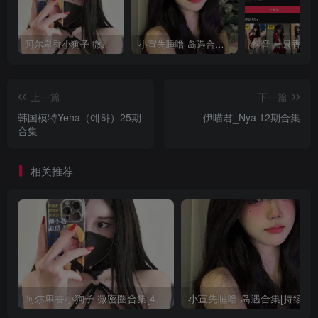
阿尔卑香小狗子 微密圈合集[40套][持续更新2023.12.14]
小宣先睡噜 岛遇合集[持续更新2025.08.27]
上一篇
下一篇
韩国模特Yeha（예하）25期
伊喵君_Nya 12期合集
合集
相关推荐
阿尔卑香小狗子 微密圈合集[40套][持续更新2023.12.14]
小宣先睡噜 岛遇合集[持续