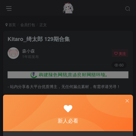
首页
会员打包
正文
Kitaro_绮太郎 129期合集
森小森
关注
1年前发布
60
- 站内分享各大平台优质博主，无任何漏点素材，有需求请另寻！
- 百度网盘提示提取码错误，请更换浏览器重试，这是百度网盘版本问
题。
- 遇见解压密码不对、无法解压，请查看
《解压教程》
，能分享就肯定
新人必看
能解压！
- 资源失效/充值未到账/账号解禁...等问题请
《提交工单》