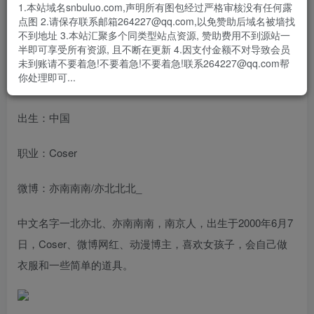
1.本站域名snbuluo.com,声明所有图包经过严格审核没有任何露
名字：一北亦北(亦南南南)
点图 2.请保存联系邮箱264227@qq.com,以免赞助后域名被墙找
不到地址 3.本站汇聚多个同类型站点资源, 赞助费用不到源站一
生日：2000/06/07
半即可享受所有资源, 且不断在更新 4.因支付金额不对导致会员
未到账请不要着急!不要着急!不要着急!联系264227@qq.com帮
你处理即可...
星座：双子座
出生：中国
职业：Coser
微博：亦南南南/亦北北北_
中文名字一北亦北、亦南南南，南京人，出生于2000年6月7
日，Coser、微博网红、动漫博主，喜欢女孩子，会自己做
衣服和一些简单的道具。