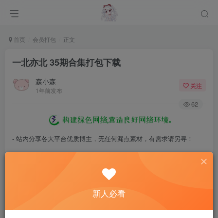
首页
会员打包
正文
一北亦北 35期合集打包下载
森小森
关注
1年前发布
62
- 站内分享各大平台优质博主，无任何漏点素材，有需求请另寻！
- 百度网盘提示提取码错误，请更换浏览器重试，这是百度网盘版本问
题。
- 遇见解压密码不对、无法解压，请查看
《解压教程》
，能分享就肯定
新人必看
能解压！
- 资源失效/充值未到账/账号解禁...等问题请
《提交工单》