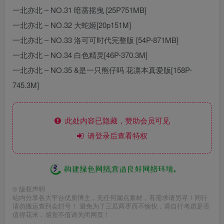
一北亦北 – NO.31 暗蔷摇曳 [25P751MB]
一北亦北 – NO.32 大蛇姬[20p151M]
一北亦北 – NO.33 洛可可时代完整版 [54P-871MB]
一北亦北 – NO.34 白色精灵[46P-370.3M]
一北亦北 – NO.35 &是一只熊仔吗 花凛本真爱版[158P-
745.3M]
此处内容已隐藏，赞助会员可见
请登录后查看特权
©
版权声明
站内分享各大平台优质博主，无任何漏点素材，有需求请另寻！同行
请勿搬运查到会封号！ 避免为了三瓜两枣而不愉快，请自行考虑是否
值得花米，感觉不值请关闭网页！