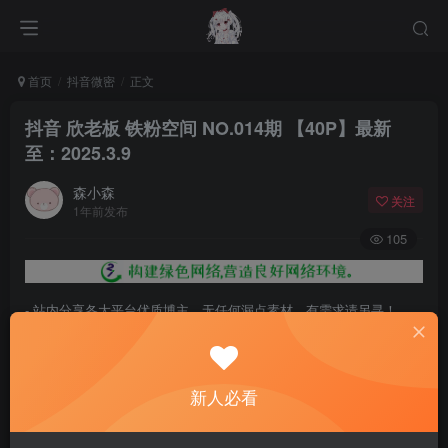
首页
抖音微密
正文
抖音 欣老板 铁粉空间 NO.014期 【40P】最新
至：2025.3.9
森小森
关注
1年前发布
105
- 站内分享各大平台优质博主，无任何漏点素材，有需求请另寻！
- 百度网盘提示提取码错误，请更换浏览器重试，这是百度网盘版本问
题。
新人必看
- 遇见解压密码不对、无法解压，请查看
《解压教程》
，能分享就肯定
能解压！