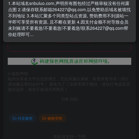
- 资源失效/充值未到账/账号解禁...等问题请
《提交工单》
1.本站域名snbuluo.com,声明所有图包经过严格审核没有任何露
点图 2.请保存联系邮箱264227@qq.com,以免赞助后域名被墙找
不到地址 3.本站汇聚多个同类型站点资源, 赞助费用不到源站一
半即可享受所有资源, 且不断在更新 4.因支付金额不对导致会员
未到账请不要着急!不要着急!不要着急!联系264227@qq.com帮
此处内容已隐藏，赞助会员可见
你处理即可...
请登录后查看特权
©
版权声明
站内分享各大平台优质博主，无任何漏点素材，有需求请另寻！同行
请勿搬运查到会封号！ 避免为了三瓜两枣而不愉快，请自行考虑是否
值得花米，感觉不值请关闭网页！
THE END
抖音微密
铁粉空间
喜欢就支持一下吧