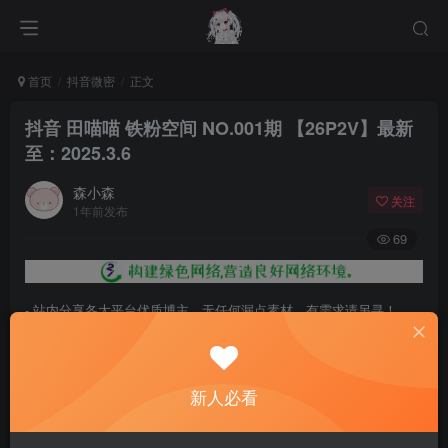
首页
抖音微密
正文
抖音 田喵喵 铁粉空间 NO.001期 【26P2V】最新
至：2025.3.6
森小森
关注
1年前发布
69
- 站内分享各大平台优质博主，无任何漏点素材，有需求请另寻！
- 百度网盘提示提取码错误，请更换浏览器重试，这是百度网盘版本问
题。
新人必看
- 遇见解压密码不对、无法解压，请查看
《解压教程》
，能分享就肯定
能解压！