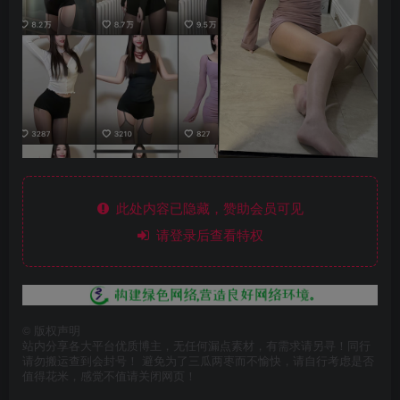
此处内容已隐藏，赞助会员可见
请登录后查看特权
©
版权声明
站内分享各大平台优质博主，无任何漏点素材，有需求请另寻！同行
请勿搬运查到会封号！ 避免为了三瓜两枣而不愉快，请自行考虑是否
值得花米，感觉不值请关闭网页！