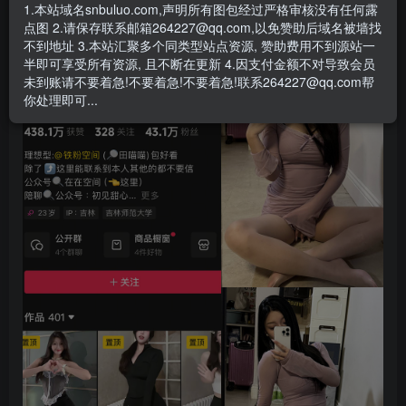
- 资源失效/充值未到账/账号解禁...等问题请
《提交工单》
1.本站域名snbuluo.com,声明所有图包经过严格审核没有任何露
点图 2.请保存联系邮箱264227@qq.com,以免赞助后域名被墙找
不到地址 3.本站汇聚多个同类型站点资源, 赞助费用不到源站一
半即可享受所有资源, 且不断在更新 4.因支付金额不对导致会员
未到账请不要着急!不要着急!不要着急!联系264227@qq.com帮
你处理即可...