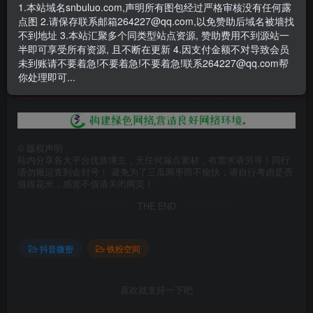
1.本站域名snbuluo.com,声明所有图包经过严格审核没有任何露
点图 2.请保存联系邮箱264227@qq.com,以免赞助后域名被墙找
不到地址 3.本站汇聚多个同类型站点资源, 赞助费用不到源站一
半即可享受所有资源, 且不断在更新 4.因支付金额不对导致会员
此处内容已隐藏，赞助会员可见
未到账请不要着急!不要着急!不要着急!联系264227@qq.com帮
请登录后查看特权
你处理即可...
©
版权声明
站内分享各大平台优质博主，无任何漏点素材，有需求请另寻！同行
请勿搬运查到会封号！ 避免为了三瓜两枣而不愉快，请自行考虑是否
值得花米，感觉不值请关闭网页！
THE END
抖音微密
铁粉空间
喜欢就支持一下吧