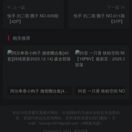
上一篇
下一篇
快手 刘二萌 圈子 NO.009期
快手 刘二萌 圈子 NO.011期
【42P】
【37P】
相关推荐
阿尔卑香小狗子 微密圈合集[40套][持续更新2023.12.14]
抖音 一只香 铁粉空间
本站为高质量写真图片网站，出境模特均为成年女性且无违禁内
容，资源均来自自其他网站，若有侵权请通知我们删除！ E-
mail：tutuvip1001#gmail.com（#替换为@）
Copyright © 2023 ·
森女部落