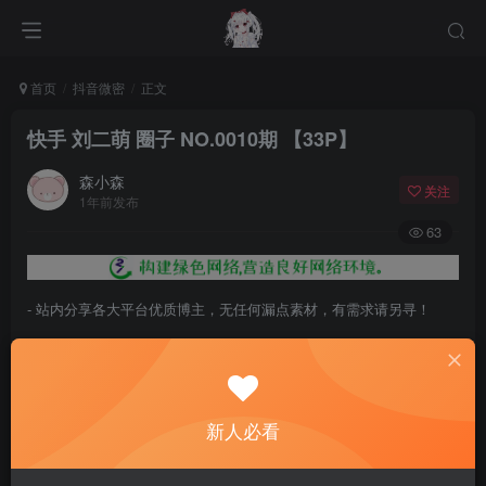
首页
抖音微密
正文
快手 刘二萌 圈子 NO.0010期 【33P】
森小森
关注
1年前发布
63
- 站内分享各大平台优质博主，无任何漏点素材，有需求请另寻！
- 百度网盘提示提取码错误，请更换浏览器重试，这是百度网盘版本问
题。
- 遇见解压密码不对、无法解压，请查看
《解压教程》
，能分享就肯定
新人必看
能解压！
- 资源失效/充值未到账/账号解禁...等问题请
《提交工单》