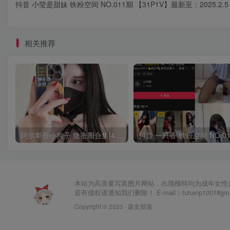
抖音 小莹是甜妹 铁粉空间 NO.011期 【31P1V】最新至：2025.2.5
相关推荐
阿尔卑香小狗子 微密圈合集[40套][持续更新2023.12.14]
本站为高质量写真图片网站，出境模特均为成年女性
若有侵权请通知我们删除！ E-mail：tutuvip1001#g
Copyright © 2023 ·
森女部落