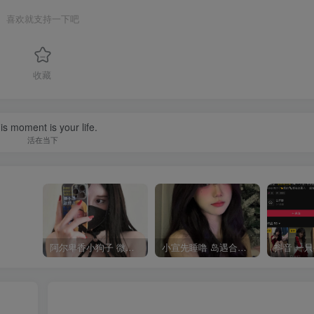
喜欢就支持一下吧
收藏
is moment is your life.
活在当下
阿尔卑香小狗子 微密圈合集[40套][持续更新2023.12.14]
小宣先睡噜 岛遇合集[持续更新2025.08.27]