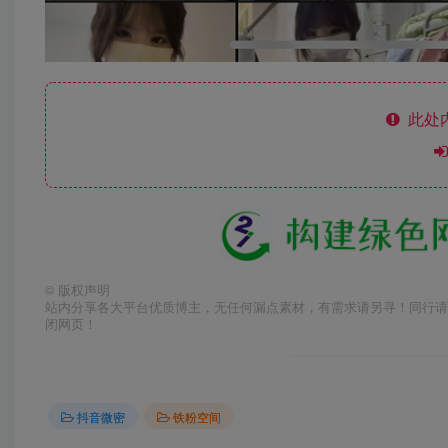
此处
©
版权声明
站内分享各大平台优质博主，无任何漏点素材，有需求请另寻！同行请
闭网页！
抖音微密
铁粉空间