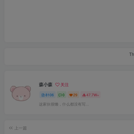
Th
森小森
关注
8106
0
29
47.7W+
这家伙很懒，什么都没有写...
上一篇