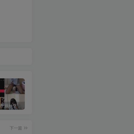
抖音 一只香 铁粉空间 NO.010期 【18P8V】最新至：2025.3.3
修修猫ww(末夜787) 写真合集[21套][持续更新]
抖音 超蓝布罗莉 铁粉空间 NO.017期 【9P1V】最新至：2025.3.13
下一篇