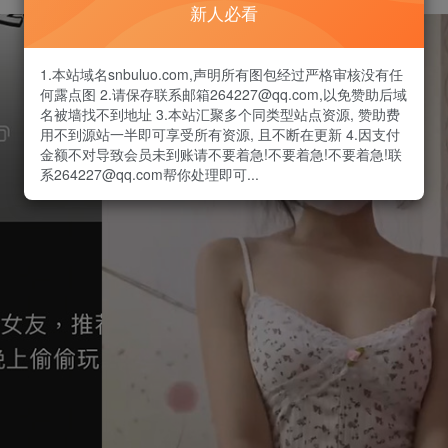
新人必看
1.本站域名snbuluo.com,声明所有图包经过严格审核没有任
何露点图 2.请保存联系邮箱264227@qq.com,以免赞助后域
名被墙找不到地址 3.本站汇聚多个同类型站点资源, 赞助费
用不到源站一半即可享受所有资源, 且不断在更新 4.因支付
金额不对导致会员未到账请不要着急!不要着急!不要着急!联
系264227@qq.com帮你处理即可...