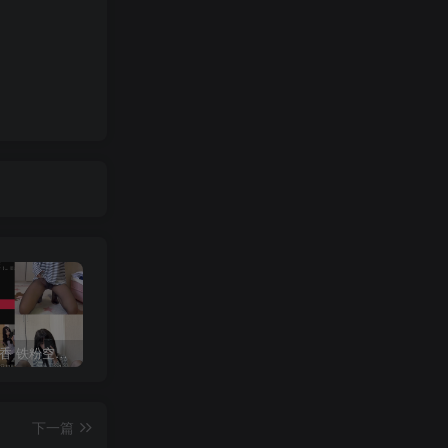
抖音 一只香 铁粉空间 NO.010期 【18P8V】最新至：2025.3.3
修修猫ww(末夜787) 写真合集[21套][持续更新]
抖音 超蓝布罗莉 铁粉空间 NO.017期 【9P1V】最新至：2025.3.13
下一篇