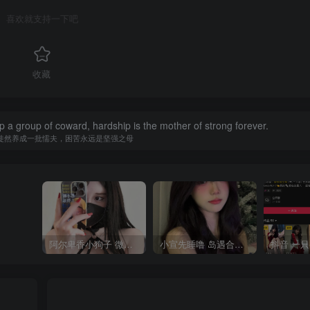
喜欢就支持一下吧
收藏
op a group of coward, hardship is the mother of strong forever.
徒然养成一批懦夫，困苦永远是坚强之母
阿尔卑香小狗子 微密圈合集[40套][持续更新2023.12.14]
小宣先睡噜 岛遇合集[持续更新2025.08.27]