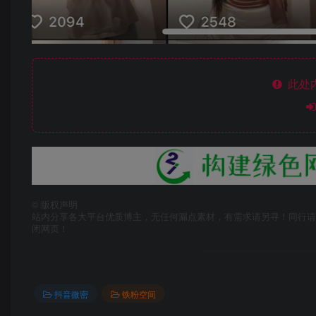
此处
©
版权声明
站内分享各大平台优质博主，无任何漏点素材，有需求请另寻！同行请
闭网页！
抖音微密
铁粉空间