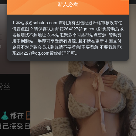
新人必看
1.本站域名snbuluo.com,声明所有图包经过严格审核没有任
何露点图 2.请保存联系邮箱264227@qq.com,以免赞助后域
名被墙找不到地址 3.本站汇聚多个同类型站点资源, 赞助费
用不到源站一半即可享受所有资源, 且不断在更新 4.因支付
金额不对导致会员未到账请不要着急!不要着急!不要着急!联
系264227@qq.com帮你处理即可...