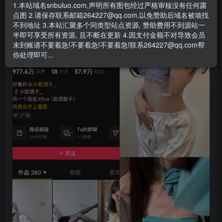
- 资源失效/充值未到账/账号解禁...等问题请
《提交工单》
1.本站域名snbuluo.com,声明所有图包经过严格审核没有任何露
点图 2.请保存联系邮箱264227@qq.com,以免赞助后域名被墙找
不到地址 3.本站汇聚多个同类型站点资源, 赞助费用不到源站一
半即可享受所有资源, 且不断在更新 4.因支付金额不对导致会员
未到账请不要着急!不要着急!不要着急!联系264227@qq.com帮
你处理即可...