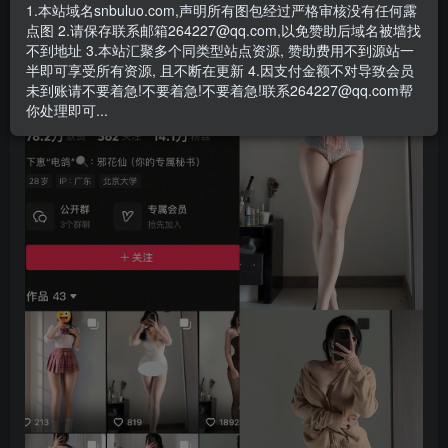
- 资源失效/充值未到账/账号解禁...等问题请
《提交工单》
1.本站域名snbuluo.com,声明所有图包经过严格审核没有任何露
点图 2.请保存联系邮箱264227@qq.com,以免赞助后域名被墙找
不到地址 3.本站汇聚多个同类型站点资源, 赞助费用不到源站一
半即可享受所有资源, 且不断在更新 4.因支付金额不对导致会员
未到账请不要着急!不要着急!不要着急!联系264227@qq.com帮
你处理即可...