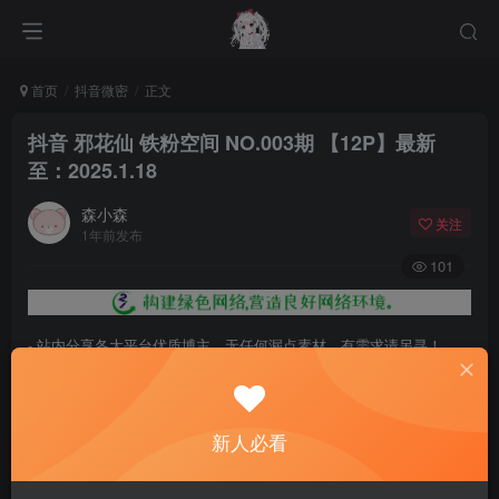
首页
抖音微密
正文
抖音 邪花仙 铁粉空间 NO.003期 【12P】最新
至：2025.1.18
森小森
关注
1年前发布
101
- 站内分享各大平台优质博主，无任何漏点素材，有需求请另寻！
- 百度网盘提示提取码错误，请更换浏览器重试，这是百度网盘版本问
题。
新人必看
- 遇见解压密码不对、无法解压，请查看
《解压教程》
，能分享就肯定
能解压！