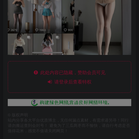
此处内容已隐藏，赞助会员可见
请登录后查看特权
©
版权声明
站内分享各大平台优质博主，无任何漏点素材，有需求请另寻！同行
请勿搬运查到会封号！ 避免为了三瓜两枣而不愉快，请自行考虑是否
值得花米，感觉不值请关闭网页！