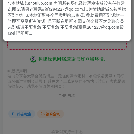
- 资源失效/充值未到账/账号解禁...等问题请
《提交工单》
1.本站域名snbuluo.com,声明所有图包经过严格审核没有任何露
点图 2.请保存联系邮箱264227@qq.com,以免赞助后域名被墙找
不到地址 3.本站汇聚多个同类型站点资源, 赞助费用不到源站一
半即可享受所有资源, 且不断在更新 4.因支付金额不对导致会员
未到账请不要着急!不要着急!不要着急!联系264227@qq.com帮
此处内容已隐藏，赞助会员可见
你处理即可...
请登录后查看特权
©
版权声明
站内分享各大平台优质博主，无任何漏点素材，有需求请另寻！同行
请勿搬运查到会封号！ 避免为了三瓜两枣而不愉快，请自行考虑是否
值得花米，感觉不值请关闭网页！
THE END
抖音微密
铁粉空间
喜欢就支持一下吧