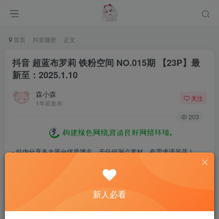
首页
抖音微密
正文
抖音 超蓝布罗莉 铁粉空间 NO.015期 【23P】最
新至：2025.1.10
森小森
关注
1年前发布
203
- 站内分享各大平台优质博主，无任何漏点素材，有需求请另寻！
- 百度网盘提示提取码错误，请更换浏览器重试，这是百度网盘版本问
题。
新人必看
- 遇见解压密码不对、无法解压，请查看
《解压教程》
，能分享就肯定
能解压！