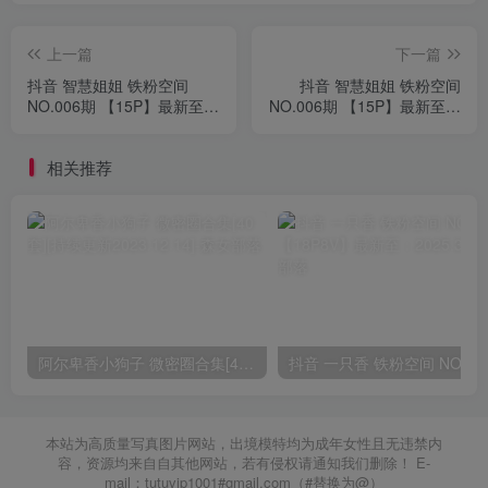
上一篇
下一篇
抖音 智慧姐姐 铁粉空间
抖音 智慧姐姐 铁粉空间
NO.006期 【15P】最新至：
NO.006期 【15P】最新至：
2025.1.10
2025.1.9
相关推荐
阿尔卑香小狗子 微密圈合集[40套][持续更新2023.12.14]
抖音 一只香 铁粉空间
本站为高质量写真图片网站，出境模特均为成年女性且无违禁内
容，资源均来自自其他网站，若有侵权请通知我们删除！ E-
mail：tutuvip1001#gmail.com（#替换为@）