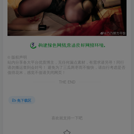
©
版权声明
站内分享各大平台优质博主，无任何漏点素材，有需求请另寻！同行
请勿搬运查到会封号！ 避免为了三瓜两枣而不愉快，请自行考虑是否
值得花米，感觉不值请关闭网页！
THE END
免下载区
喜欢就支持一下吧