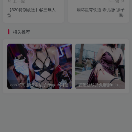
上一篇
下一篇
【520特别放送】@三無人
崩坏星穹铁道 希儿@-凛子
型
酱-
相关推荐
cos写真 超级索尼子@axun阿薰
碧蓝航线@兔胖胖min