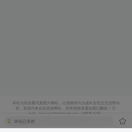
本站为高质量写真图片网站，出境模特均为成年女性且无违禁内
容，资源均来自自其他网站，若有侵权请通知我们删除！ E-
mail：tutuvip1001#gmail.com（#替换为@）
评论已关闭
Copyright © 2023 ·
森女部落