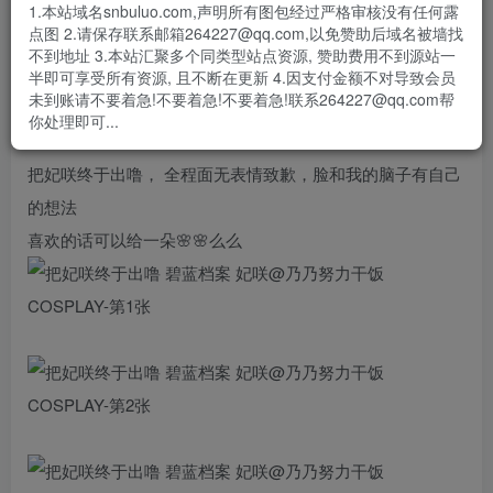
1.本站域名snbuluo.com,声明所有图包经过严格审核没有任何露
#碧蓝档案##妃咲##二次元cos大赏#
点图 2.请保存联系邮箱264227@qq.com,以免赞助后域名被墙找
出镜:@乃乃努力干饭
不到地址 3.本站汇聚多个同类型站点资源, 赞助费用不到源站一
半即可享受所有资源, 且不断在更新 4.因支付金额不对导致会员
摄影:@是汤圆呀呀呀呀呀
未到账请不要着急!不要着急!不要着急!联系264227@qq.com帮
棚:@柴財摄影棚
你处理即可...
把妃咲终于出噜， 全程面无表情致歉，脸和我的脑子有自己
的想法
喜欢的话可以给一朵🌸🌸么么