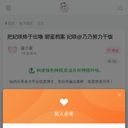
首页
免下载区
正文
把妃咲终于出噜 碧蓝档案 妃咲@乃乃努力干饭
森小森
关注
1年前发布
53
- 站内分享各大平台优质博主，无任何漏点素材，有需求请另寻！
- 百度网盘提示提取码错误，请更换浏览器重试，这是百度网盘版本问
题。
- 遇见解压密码不对、无法解压，请查看
《解压教程》
，能分享就肯定
新人必看
能解压！
- 资源失效/充值未到账/账号解禁...等问题请
《提交工单》