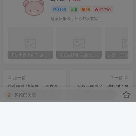
8106
0
29
47.7W+
这家伙很懒，什么都没有写...
阿尔卑香小狗子 微密圈合集[40套][持续更新2023.12.14]
小宣先睡噜 岛遇合集[持续更新2025.08.27]
上一篇
下一篇
碧蓝航线 独角兽 … 现在是
我终于明白了，也找到了自
负责护理的护士哦@九叔叔
己想要实现的心愿。所以为
评论已关闭
叔叔啊
此，我愿意拼上自己的性
命。 魔法少女小圆@安娜娜
相关推荐
ovo