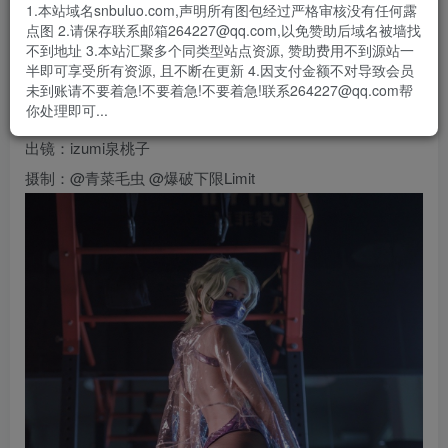
1.本站域名snbuluo.com,声明所有图包经过严格审核没有任何露
『𝐌𝐚𝐬𝐤 𝐆𝐢𝐫𝐥』 𝐒𝐀𝐆𝐄 • 赛琪
点图 2.请保存联系邮箱264227@qq.com,以免赞助后域名被墙找
不到地址 3.本站汇聚多个同类型站点资源, 赞助费用不到源站一
——Astrum design✖️YD
半即可享受所有资源, 且不断在更新 4.因支付金额不对导致会员
未到账请不要着急!不要着急!不要着急!联系264227@qq.com帮
——运动鞋·高开叉·口罩系列 Ver.
你处理即可...
出镜：izumi泉桃子
摄制：@青菜毛虫 @爆破下限Limit