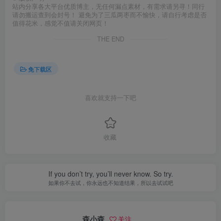
站内分享各大平台优质博主，无任何漏点素材，有需求请另寻！同行
请勿搬运查到会封号！ 避免为了三瓜两枣而不愉快，请自行考虑是否
值得花米，感觉不值请关闭网页！
THE END
免下载区
喜欢就支持一下吧
收藏
If you don’t try, you’ll never know. So try.
如果你不去试，你永远也不知道结果，所以去试试吧
森小森
关注