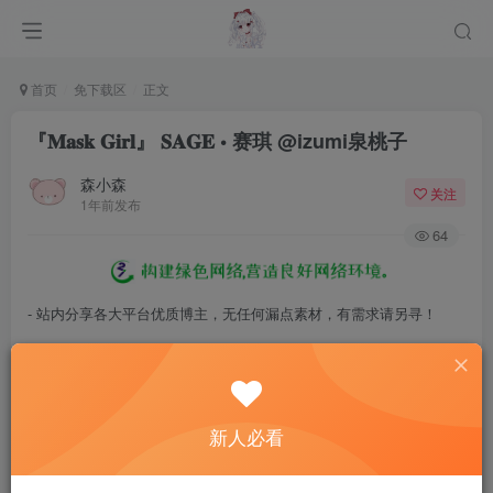
首页
免下载区
正文
『𝐌𝐚𝐬𝐤 𝐆𝐢𝐫𝐥』 𝐒𝐀𝐆𝐄 • 赛琪 @izumi泉桃子
森小森
关注
1年前发布
64
- 站内分享各大平台优质博主，无任何漏点素材，有需求请另寻！
- 百度网盘提示提取码错误，请更换浏览器重试，这是百度网盘版本问
题。
- 遇见解压密码不对、无法解压，请查看
《解压教程》
，能分享就肯定
新人必看
能解压！
- 资源失效/充值未到账/账号解禁...等问题请
《提交工单》