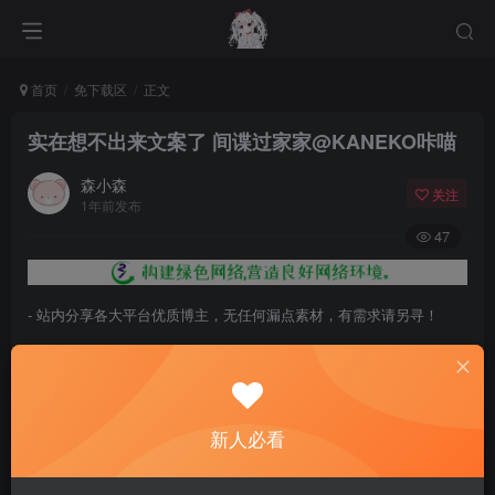
首页
免下载区
正文
实在想不出来文案了 间谍过家家@KANEKO咔喵
森小森
关注
1年前发布
47
- 站内分享各大平台优质博主，无任何漏点素材，有需求请另寻！
- 百度网盘提示提取码错误，请更换浏览器重试，这是百度网盘版本问
题。
- 遇见解压密码不对、无法解压，请查看
《解压教程》
，能分享就肯定
新人必看
能解压！
- 资源失效/充值未到账/账号解禁...等问题请
《提交工单》