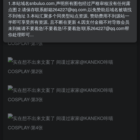
1.本站域名snbuluo.com,声明所有图包经过严格审核没有任何露
摄影：北海@流浪摄影北海
点图 2.请保存联系邮箱264227@qq.com,以免赞助后域名被墙找
CP29真的玩的很开心，下次再来！
不到地址 3.本站汇聚多个同类型站点资源, 赞助费用不到源站一
半即可享受所有资源, 且不断在更新 4.因支付金额不对导致会员
（肉色打底裤是个好东西XD） ​​​
未到账请不要着急!不要着急!不要着急!联系264227@qq.com帮
你处理即可...