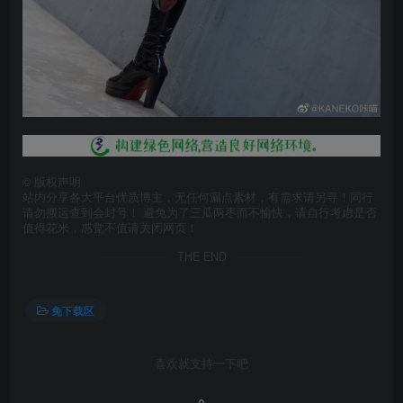
©
版权声明
站内分享各大平台优质博主，无任何漏点素材，有需求请另寻！同行
请勿搬运查到会封号！ 避免为了三瓜两枣而不愉快，请自行考虑是否
值得花米，感觉不值请关闭网页！
THE END
免下载区
喜欢就支持一下吧