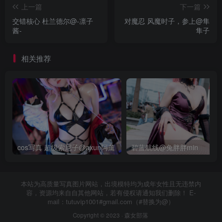
上一篇
下一篇
交错核心 杜兰德尔@-凛子
对魔忍 风魔时子，参上@隼
酱-
隼子
相关推荐
cos写真 超级索尼子@axun阿薰
碧蓝航线@兔胖胖min
本站为高质量写真图片网站，出境模特均为成年女性且无违禁内
容，资源均来自自其他网站，若有侵权请通知我们删除！ E-
mail：tutuvip1001#gmail.com（#替换为@）
Copyright © 2023 ·
森女部落