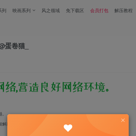
系列
映画系列
风之领域
免下载区
会员打包
解压教程
神@蛋卷猫_
题。
能解压！