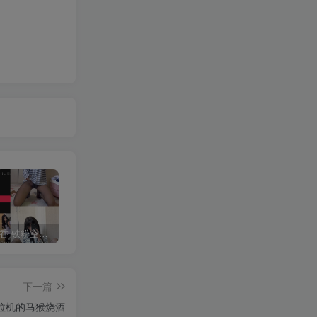
抖音 一只香 铁粉空间 NO.010期 【18P8V】最新至：2025.3.3
修修猫ww(末夜787) 写真合集[21套][持续更新]
抖音 超蓝布罗莉 铁粉空间 NO.017期 【9P1V】最新至：2025.3.13
下一篇
拉机的马猴烧酒