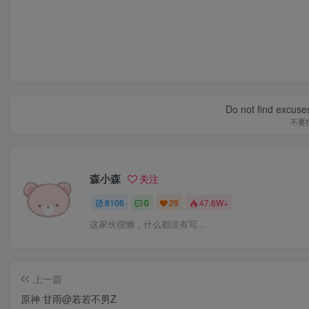
Do not find excuses
不要
森小森
关注
8106
0
29
47.6W+
这家伙很懒，什么都没有写...
上一篇
原神 甘雨@若若不男Z