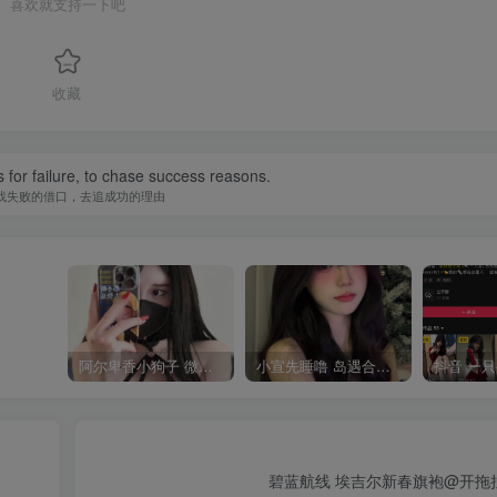
喜欢就支持一下吧
收藏
 for failure, to chase success reasons.
找失败的借口，去追成功的理由
阿尔卑香小狗子 微密圈合集[40套][持续更新2023.12.14]
小宣先睡噜 岛遇合集[持续更新2025.08.27]
碧蓝航线 埃吉尔新春旗袍@开拖