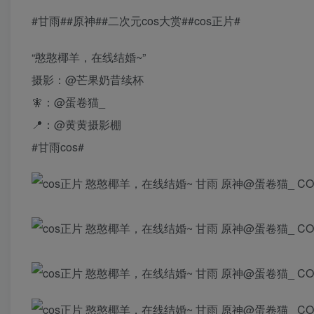
#甘雨##原神##二次元cos大赏##cos正片#
“憨憨椰羊，在线结婚~”
摄影：@芒果奶昔续杯
🧚：@蛋卷猫_
📍：@黄黄摄影棚
#甘雨cos# ​​​