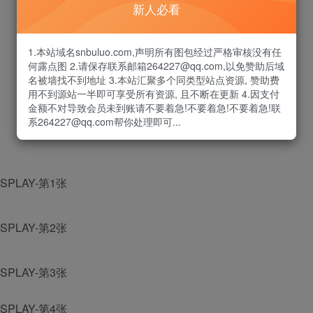
新人必看
1.本站域名snbuluo.com,声明所有图包经过严格审核没有任
何露点图 2.请保存联系邮箱264227@qq.com,以免赞助后域
名被墙找不到地址 3.本站汇聚多个同类型站点资源, 赞助费
用不到源站一半即可享受所有资源, 且不断在更新 4.因支付
金额不对导致会员未到账请不要着急!不要着急!不要着急!联
系264227@qq.com帮你处理即可...