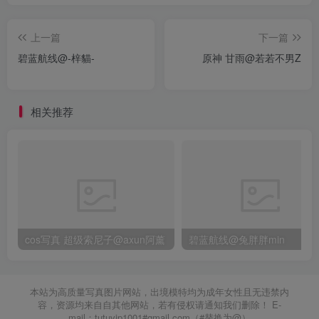
上一篇
下一篇
碧蓝航线@-梓貓-
原神 甘雨@若若不男Z
相关推荐
cos写真 超级索尼子@axun阿薰
碧蓝航线@兔胖胖min
本站为高质量写真图片网站，出境模特均为成年女性且无违禁内
容，资源均来自自其他网站，若有侵权请通知我们删除！ E-
mail：tutuvip1001#gmail.com（#替换为@）