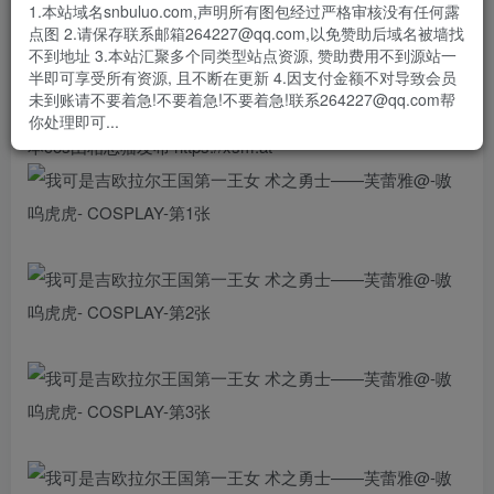
- 资源失效/充值未到账/账号解禁...等问题请
《提交工单》
1.本站域名snbuluo.com,声明所有图包经过严格审核没有任何露
点图 2.请保存联系邮箱264227@qq.com,以免赞助后域名被墙找
#cosplay#
不到地址 3.本站汇聚多个同类型站点资源, 赞助费用不到源站一
半即可享受所有资源, 且不断在更新 4.因支付金额不对导致会员
我可是吉欧拉尔王国第一王女
未到账请不要着急!不要着急!不要着急!联系264227@qq.com帮
术之勇士——芙蕾雅
你处理即可...
本cos由相思猫发布 https://xsm.at