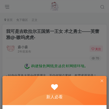
首页
免下载区
正文
我可是吉欧拉尔王国第一王女 术之勇士——芙蕾
雅@-嗷呜虎虎-
森小森
关注
2年前发布
70
- 站内分享各大平台优质博主，无任何漏点素材，有需求请另寻！
- 百度网盘提示提取码错误，请更换浏览器重试，这是百度网盘版本问
题。
新人必看
- 遇见解压密码不对、无法解压，请查看
《解压教程》
，能分享就肯定
能解压！