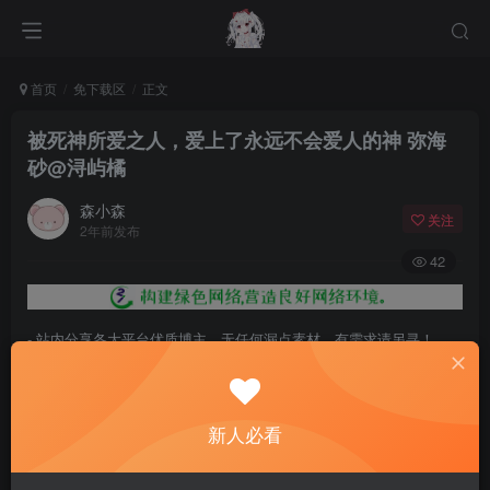
首页
免下载区
正文
被死神所爱之人，爱上了永远不会爱人的神 弥海
砂@浔屿橘
森小森
关注
2年前发布
42
- 站内分享各大平台优质博主，无任何漏点素材，有需求请另寻！
- 百度网盘提示提取码错误，请更换浏览器重试，这是百度网盘版本问
题。
新人必看
- 遇见解压密码不对、无法解压，请查看
《解压教程》
，能分享就肯定
能解压！