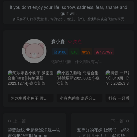
If you don't enjoy your life, sorrow, sadness, fear, shame and
guilt will.
如果你不好好享受生活，你的悲伤、难过、害怕、羞愧和内疚会代替你享受
森小森
关注
8106
0
29
47.7W+
这家伙很懒，什么都没有写...
阿尔卑香小狗子 微密圈合集[40套][持续更新2023.12.14]
小宣先睡噜 岛遇合集[持续更新2025.08.27]
上一篇
下一篇
碧蓝航线 🖤超级巡洋舰—埃
五等分的花嫁 让我们一起说
吉尔🖤@三时Aranea
～ 五月是天！！！@包纸爱