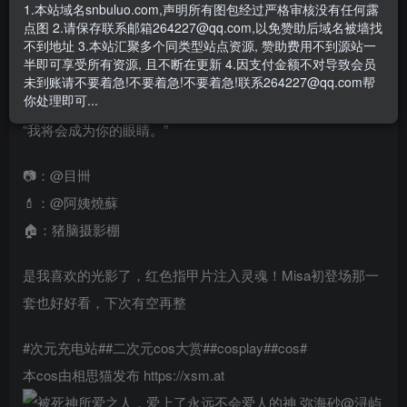
- 资源失效/充值未到账/账号解禁...等问题请
《提交工单》
1.本站域名snbuluo.com,声明所有图包经过严格审核没有任何露
点图 2.请保存联系邮箱264227@qq.com,以免赞助后域名被墙找
#deathnote##弥海砂##cos正片#
不到地址 3.本站汇聚多个同类型站点资源, 赞助费用不到源站一
半即可享受所有资源, 且不断在更新 4.因支付金额不对导致会员
未到账请不要着急!不要着急!不要着急!联系264227@qq.com帮
「被死神所爱之人，爱上了永远不会爱人的神」
你处理即可...
“我将会成为你的眼睛。”
📷：@目卌
💄：@阿姨燒蘇
🏠：猪脑摄影棚
是我喜欢的光影了，红色指甲片注入灵魂！Misa初登场那一
套也好好看，下次有空再整
#次元充电站##二次元cos大赏##cosplay##cos# ​​​
本cos由相思猫发布 https://xsm.at