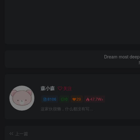
Dream most deep pl
森小森
关注
8106
0
29
47.7W+
这家伙很懒，什么都没有写...
上一篇