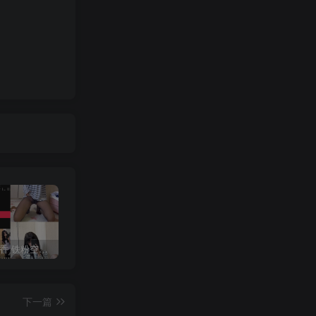
抖音 一只香 铁粉空间 NO.010期 【18P8V】最新至：2025.3.3
修修猫ww(末夜787) 写真合集[21套][持续更新]
抖音 超蓝布罗莉 铁粉空间 NO.017期 【9P1V】最新至：2025.3.13
下一篇