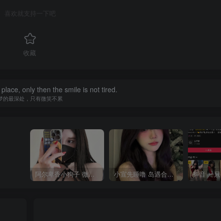
喜欢就支持一下吧
收藏
ace, only then the smile is not tired.
梦的最深处，只有微笑不累
阿尔卑香小狗子 微密圈合集[40套][持续更新2023.12.14]
小宣先睡噜 岛遇合集[持续更新2025.08.27]