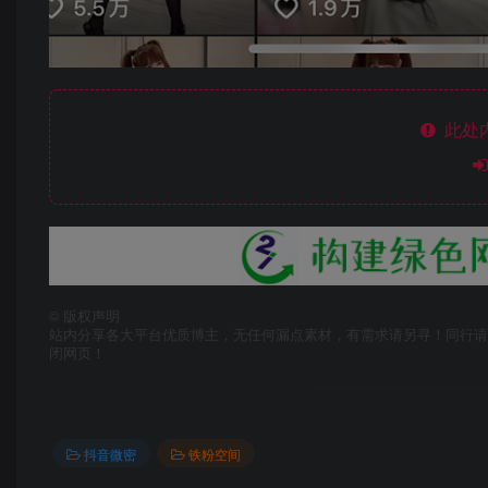
此处
©
版权声明
站内分享各大平台优质博主，无任何漏点素材，有需求请另寻！同行请
闭网页！
抖音微密
铁粉空间