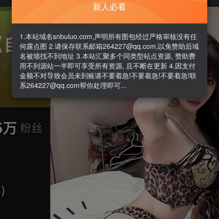
新人必看
1.本站域名snbuluo.com,声明所有图包经过严格审核没有任
何露点图 2.请保存联系邮箱264227@qq.com,以免赞助后域
名被墙找不到地址 3.本站汇聚多个同类型站点资源, 赞助费
用不到源站一半即可享受所有资源, 且不断在更新 4.因支付
金额不对导致会员未到账请不要着急!不要着急!不要着急!联
系264227@qq.com帮你处理即可...