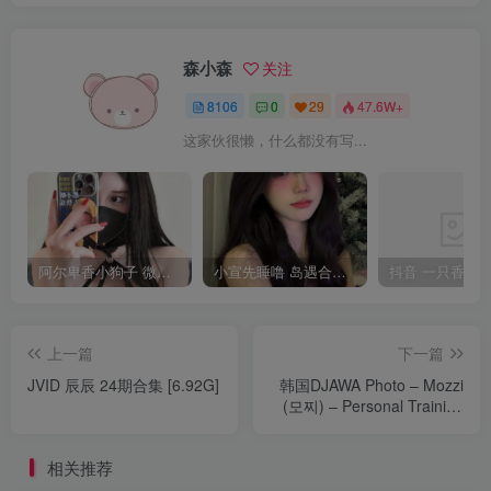
森小森
关注
8106
0
29
47.6W+
这家伙很懒，什么都没有写...
阿尔卑香小狗子 微密圈合集[40套][持续更新2023.12.14]
小宣先睡噜 岛遇合集[持续更新2025.08.27]
上一篇
下一篇
JVID 辰辰 24期合集 [6.92G]
韩国DJAWA Photo – Mozzi
(모찌) – Personal Training
Class³ [139张／1.45GB]
相关推荐