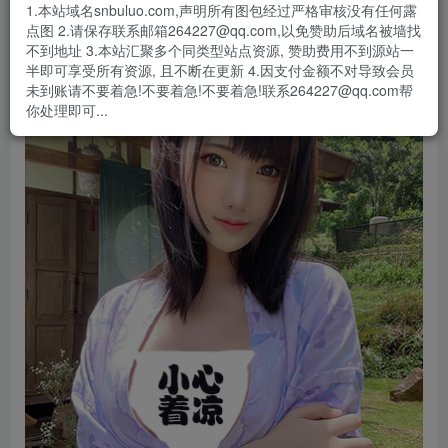
- 资源失效/充值未到账/账号解禁...等问题请
《提交工单》
1.本站域名snbuluo.com,声明所有图包经过严格审核没有任何露
点图 2.请保存联系邮箱264227@qq.com,以免赞助后域名被墙找
不到地址 3.本站汇聚多个同类型站点资源, 赞助费用不到源站一
半即可享受所有资源, 且不断在更新 4.因支付金额不对导致会员
未到账请不要着急!不要着急!不要着急!联系264227@qq.com帮
你处理即可...