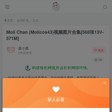
首页
会员打包
正文
Moii Chan (Moiicos43)视频图片合集[568张13V-
571M]
森小森
关注
2年前发布
74
- 站内分享各大平台优质博主，无任何漏点素材，有需求请另寻！
- 百度网盘提示提取码错误，请更换浏览器重试，这是百度网盘版本问
题。
新人必看
- 遇见解压密码不对、无法解压，请查看
《解压教程》
，能分享就肯定
能解压！