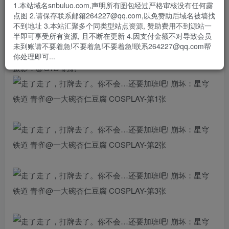
- 资源失效/充值未到账/账号解禁...等问题请
《提交工单》
1.本站域名snbuluo.com,声明所有图包经过严格审核没有任何露
点图 2.请保存联系邮箱264227@qq.com,以免赞助后域名被墙找
#崩坏星穹铁道##青雀##漫展返图#
不到地址 3.本站汇聚多个同类型站点资源, 赞助费用不到源站一
半即可享受所有资源, 且不断在更新 4.因支付金额不对导致会员
“走了走了，打牌去了。你不会…还要加班吧!”
未到账请不要着急!不要着急!不要着急!联系264227@qq.com帮
出镜：@一大碗杏仁豆腐
你处理即可...
摄影：@GTB-豹豹