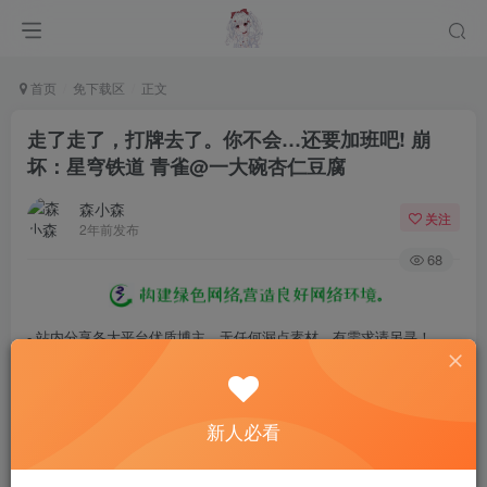
首页
免下载区
正文
走了走了，打牌去了。你不会…还要加班吧! 崩
坏：星穹铁道 青雀@一大碗杏仁豆腐
森小森
关注
2年前发布
68
- 站内分享各大平台优质博主，无任何漏点素材，有需求请另寻！
- 百度网盘提示提取码错误，请更换浏览器重试，这是百度网盘版本问
题。
新人必看
- 遇见解压密码不对、无法解压，请查看
《解压教程》
，能分享就肯定
能解压！