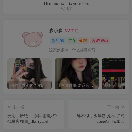
This moment is your life.
活在当下
森小森
关注
8106
0
29
47.6W+
这家伙很懒，什么都没有写...
阿尔卑香小狗子 微密圈合集[40套][持续更新2023.12.14]
小宣先睡噜 岛遇合集[持续更新2025.08.27]
上一篇
下一篇
无念，断绝！ 原神 雷电将军
终不似，少年游 原神 归终
@星夜猫喵_StarryCat
cos@shiro希若