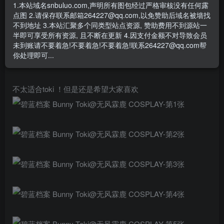
1.本站域名snbuluo.com,声明所有图包经过严格审核没有任何露
#碧蓝档案#
点图 2.请保存联系邮箱264227@qq.com,以免赞助后域名被墙找
🐰「びょん。私は最高のエージェントですから。✌️」
不到地址 3.本站汇聚多个同类型站点资源, 赞助费用不到源站一
半即可享受所有资源, 且不断在更新 4.因支付金额不对导致会员
未到账请不要着急!不要着急!不要着急!联系264227@qq.com帮
Bunny Toki@无风霖鹿
你处理即可...
Phx@高兴Henli
不太适合toki ！但是还是希望大家喜欢