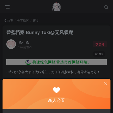
首页
免下载区
正文
碧蓝档案 Bunny Toki@无风霖鹿
森小森
关注
2年前发布
38
- 站内分享各大平台优质博主，无任何漏点素材，有需求请另寻！
- 百度网盘提示提取码错误，请更换浏览器重试，这是百度网盘版本问
题。
- 遇见解压密码不对、无法解压，请查看
《解压教程》
，能分享就肯定
新人必看
能解压！
- 资源失效/充值未到账/账号解禁...等问题请
《提交工单》