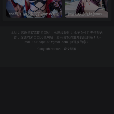
cos写真 超级索尼子@axun阿薰
碧蓝航线@兔胖胖min
本站为高质量写真图片网站，出境模特均为成年女性且无违禁内
容，资源均来自自其他网站，若有侵权请通知我们删除！ E-
mail：tutuvip1001#gmail.com（#替换为@）
Copyright © 2023 ·
森女部落