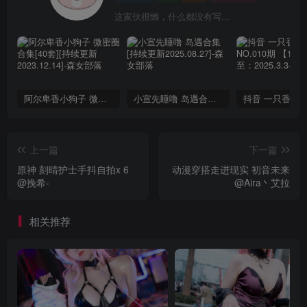
这家伙很懒，什么都没有写...
阿尔卑香小狗子 微密圈合集[40套][持续更新2023.12.14]
小宣先睡噜 岛遇合集[持续更新2025.08.27]
上一篇
下一篇
原神 刻晴护士手抖自拍x 6 ​​​
动漫穿搭走进现实 初音未来
@挽希-
@Aira丶艾拉
相关推荐