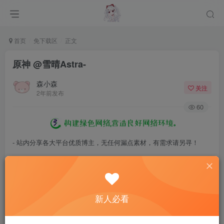
首页
免下载区
正文
原神 @雪晴Astra-
森小森
关注
2年前发布
60
- 站内分享各大平台优质博主，无任何漏点素材，有需求请另寻！
- 百度网盘提示提取码错误，请更换浏览器重试，这是百度网盘版本问
题。
- 遇见解压密码不对、无法解压，请查看
《解压教程》
，能分享就肯定
新人必看
能解压！
- 资源失效/充值未到账/账号解禁...等问题请
《提交工单》