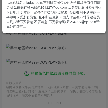
1.本站域名snbuluo.com,声明所有图包经过严格审核没有任何露
#二次元cos大赏##原神#
点图 2.请保存联系邮箱264227@qq.com,以免赞助后域名被墙找
谢谢@折纸_鸢尾花打灰战士 大大哒返图～
不到地址 3.本站汇聚多个同类型站点资源, 赞助费用不到源站一
半即可享受所有资源, 且不断在更新 4.因支付金额不对导致会员
未到账请不要着急!不要着急!不要着急!联系264227@qq.com帮
你处理即可...
©
版权声明
站内分享各大平台优质博主，无任何漏点素材，有需求请另寻！同行
请勿搬运查到会封号！ 避免为了三瓜两枣而不愉快，请自行考虑是否
值得花米，感觉不值请关闭网页！
THE END