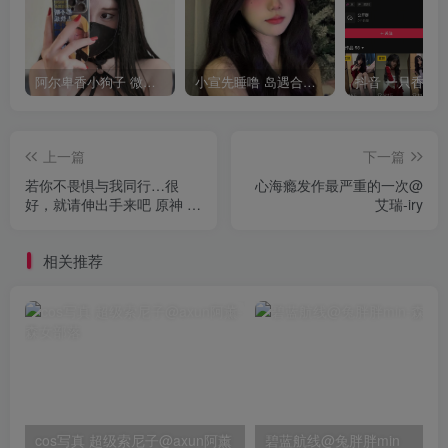
阿尔卑香小狗子 微密圈合集[40套][持续更新2023.12.14]
小宣先睡噜 岛遇合集[持续更新2025.08.27]
上一篇
下一篇
若你不畏惧与我同行…很
心海瘾发作最严重的一次@
好，就请伸出手来吧 原神 申
艾瑞-iry
鹤@修修猫ww
相关推荐
cos写真 超级索尼子@axun阿薰
碧蓝航线@兔胖胖min