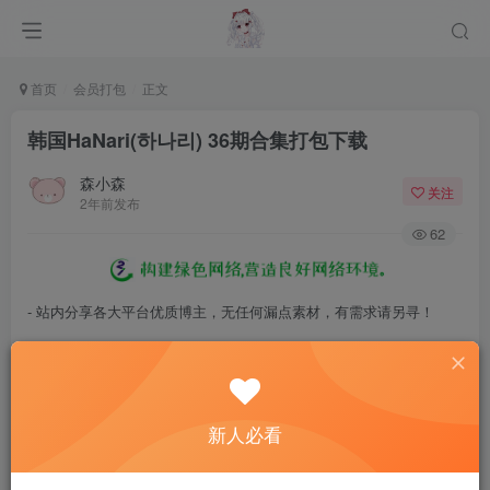
首页
会员打包
正文
韩国HaNari(하나리) 36期合集打包下载
森小森
关注
2年前发布
62
- 站内分享各大平台优质博主，无任何漏点素材，有需求请另寻！
- 百度网盘提示提取码错误，请更换浏览器重试，这是百度网盘版本问
题。
- 遇见解压密码不对、无法解压，请查看
《解压教程》
，能分享就肯定
新人必看
能解压！
- 资源失效/充值未到账/账号解禁...等问题请
《提交工单》