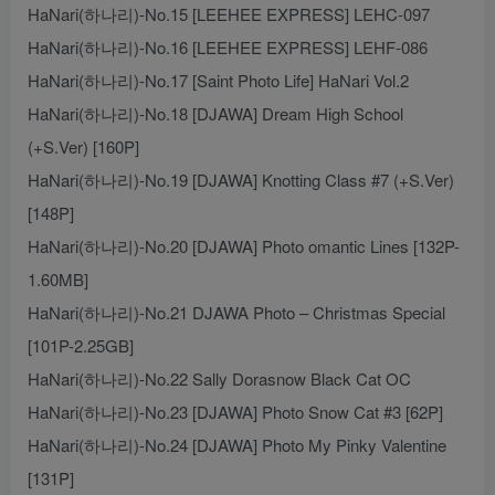
HaNari(하나리)-No.15 [LEEHEE EXPRESS] LEHC-097
HaNari(하나리)-No.16 [LEEHEE EXPRESS] LEHF-086
HaNari(하나리)-No.17 [Saint Photo Life] HaNari Vol.2
HaNari(하나리)-No.18 [DJAWA] Dream High School
(+S.Ver) [160P]
HaNari(하나리)-No.19 [DJAWA] Knotting Class #7 (+S.Ver)
[148P]
HaNari(하나리)-No.20 [DJAWA] Photo omantic Lines [132P-
1.60MB]
HaNari(하나리)-No.21 DJAWA Photo – Christmas Special
[101P-2.25GB]
HaNari(하나리)-No.22 Sally Dorasnow Black Cat OC
HaNari(하나리)-No.23 [DJAWA] Photo Snow Cat #3 [62P]
HaNari(하나리)-No.24 [DJAWA] Photo My Pinky Valentine
[131P]