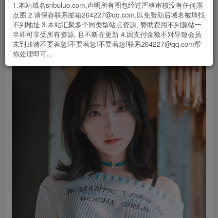
1.本站域名snbuluo.com,声明所有图包经过严格审核没有任何露
HaNari（하나리）是一位备受瞩目的韩国年轻女艺人，她才
点图 2.请保存联系邮箱264227@qq.com,以免赞助后域名被墙找
华横溢，拥有多重身份。她首当其冲是一位技艺高超的音乐
不到地址 3.本站汇聚多个同类型站点资源, 赞助费用不到源站一
半即可享受所有资源, 且不断在更新 4.因支付金额不对导致会员
师，同时也是备受瞩目的平面模特。
未到账请不要着急!不要着急!不要着急!联系264227@qq.com帮
你处理即可...