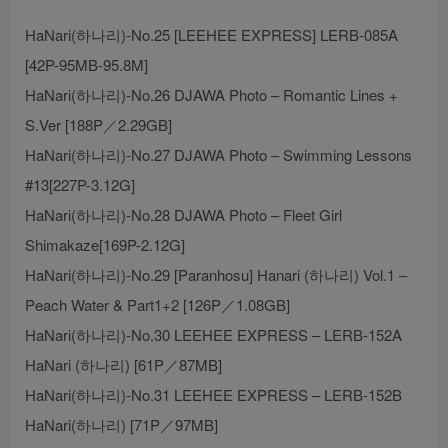
HaNari(하나리)-No.25 [LEEHEE EXPRESS] LERB-085A
[42P-95MB-95.8M]
HaNari(하나리)-No.26 DJAWA Photo – Romantic Lines +
S.Ver [188P／2.29GB]
HaNari(하나리)-No.27 DJAWA Photo – Swimming Lessons
#13[227P-3.12G]
HaNari(하나리)-No.28 DJAWA Photo – Fleet Girl
Shimakaze[169P-2.12G]
HaNari(하나리)-No.29 [Paranhosu] Hanari (하나리) Vol.1 –
Peach Water & Part1+2 [126P／1.08GB]
HaNari(하나리)-No.30 LEEHEE EXPRESS – LERB-152A
HaNari (하나리) [61P／87MB]
HaNari(하나리)-No.31 LEEHEE EXPRESS – LERB-152B
HaNari(하나리) [71P／97MB]