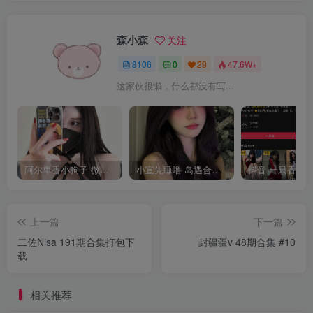
森小森
关注
8106
0
29
47.6W+
这家伙很懒，什么都没有写...
阿尔卑香小狗子 微密圈合集[40套][持续更新2023.12.14]
小宣先睡噜 岛遇合集[持续更新2025.08.27]
上一篇
下一篇
二佐Nisa 191期合集打包下
封疆疆v 48期合集 #10
载
相关推荐