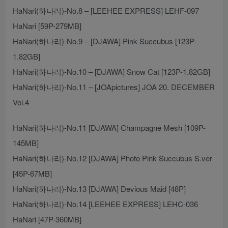
HaNari(하나리)-No.8 – [LEEHEE EXPRESS] LEHF-097
HaNari [59P-279MB]
HaNari(하나리)-No.9 – [DJAWA] Pink Succubus [123P-
1.82GB]
HaNari(하나리)-No.10 – [DJAWA] Snow Cat [123P-1.82GB]
HaNari(하나리)-No.11 – [JOApictures] JOA 20. DECEMBER
Vol.4
HaNari(하나리)-No.11 [DJAWA] Champagne Mesh [109P-
145MB]
HaNari(하나리)-No.12 [DJAWA] Photo Pink Succubus S.ver
[45P-67MB]
HaNari(하나리)-No.13 [DJAWA] Devious Maid [48P]
HaNari(하나리)-No.14 [LEEHEE EXPRESS] LEHC-036
HaNari [47P-360MB]