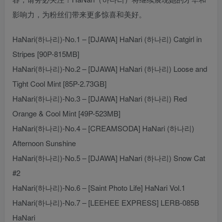
影响力，为粉丝们带来更多惊喜和美好。
HaNari(하나리)-No.1 – [DJAWA] HaNari (하나리) Catgirl in
Stripes [90P-815MB]
HaNari(하나리)-No.2 – [DJAWA] HaNari (하나리) Loose and
Tight Cool Mint [85P-2.73GB]
HaNari(하나리)-No.3 – [DJAWA] HaNari (하나리) Red
Orange & Cool Mint [49P-523MB]
HaNari(하나리)-No.4 – [CREAMSODA] HaNari (하나리)
Afternoon Sunshine
HaNari(하나리)-No.5 – [DJAWA] HaNari (하나리) Snow Cat
#2
HaNari(하나리)-No.6 – [Saint Photo Life] HaNari Vol.1
HaNari(하나리)-No.7 – [LEEHEE EXPRESS] LERB-085B
HaNari