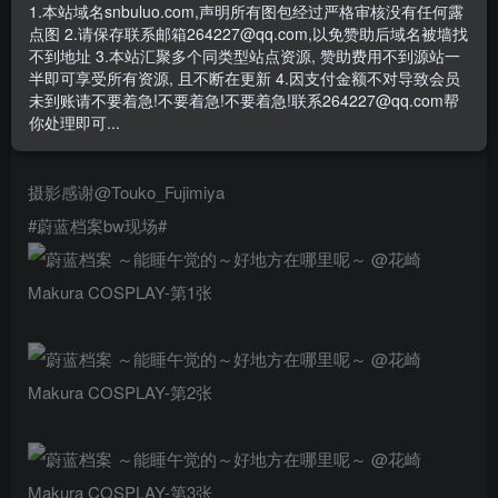
- 资源失效/充值未到账/账号解禁...等问题请
《提交工单》
1.本站域名snbuluo.com,声明所有图包经过严格审核没有任何露
点图 2.请保存联系邮箱264227@qq.com,以免赞助后域名被墙找
#蔚蓝档案# 哼↑哼↓哼↓～能睡午觉的～好地方在哪里呢～
不到地址 3.本站汇聚多个同类型站点资源, 赞助费用不到源站一
半即可享受所有资源, 且不断在更新 4.因支付金额不对导致会员
未到账请不要着急!不要着急!不要着急!联系264227@qq.com帮
在bw出了星野—！大叔可爱捏🥺🫶
你处理即可...
和大家一起见到了各位老师～好开心！
摄影感谢@Touko_Fujimiya
#蔚蓝档案bw现场# ​​​