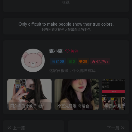
收藏
Only difficult to make people show their true colors.
只有困难才能使人显出自己的本色
森小森
关注
8106
0
29
47.7W+
这家伙很懒，什么都没有写...
阿尔卑香小狗子 微密圈合集[40套][持续更新2023.12.14]
小宣先睡噜 岛遇合集[持续更新2025.08.27]
上一篇
下一篇