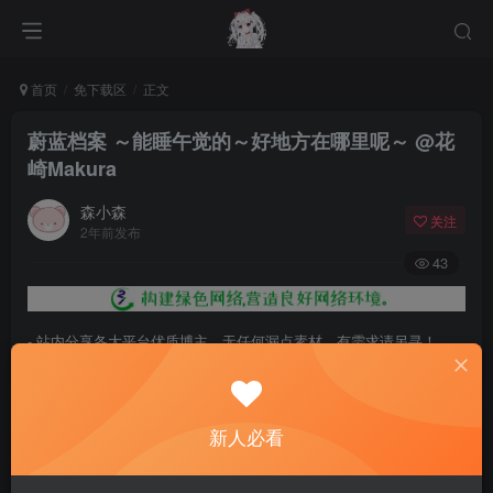
首页
免下载区
正文
蔚蓝档案 ～能睡午觉的～好地方在哪里呢～ @花
崎Makura
森小森
关注
2年前发布
43
- 站内分享各大平台优质博主，无任何漏点素材，有需求请另寻！
- 百度网盘提示提取码错误，请更换浏览器重试，这是百度网盘版本问
题。
新人必看
- 遇见解压密码不对、无法解压，请查看
《解压教程》
，能分享就肯定
能解压！