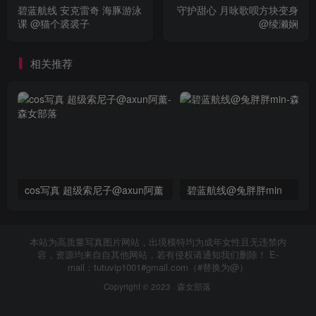
碧蓝航线 安克雷奇 海豚游泳
守护甜心 月咏歌呗方块变身
课 @猫个裘裘子
@绫濑娴
相关推荐
cos写真 超级索尼子@axun阿薰
碧蓝航线@兔胖胖min
本站为高质量写真图片网站，出境模特均为成年女性且无违禁内
容，资源均来自自其他网站，若有侵权请通知我们删除！ E-
mail：tutuvip1001#gmail.com（#替换为@）
Copyright © 2023 ·
森女部落