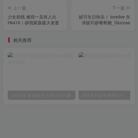
上一篇
下一篇
少女前线 难得一见有人出
妮可生日快乐！ lovelive 矢
Hk416！@我家森森大老婆
泽妮可@葡萄糖_Glucose
相关推荐
cos写真 超级索尼子@axun阿薰
碧蓝航线@兔胖胖min