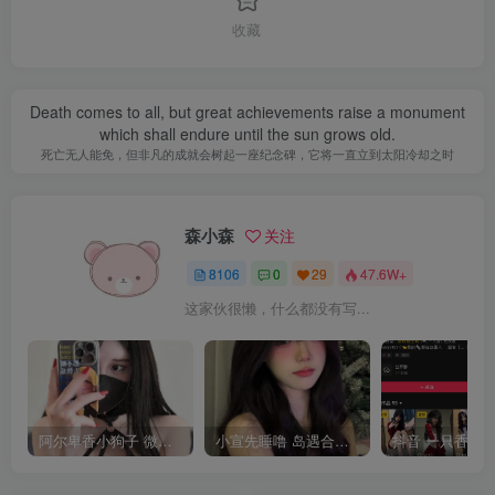
收藏
Death comes to all, but great achievements raise a monument
which shall endure until the sun grows old.
死亡无人能免，但非凡的成就会树起一座纪念碑，它将一直立到太阳冷却之时
森小森
关注
8106
0
29
47.6W+
这家伙很懒，什么都没有写...
阿尔卑香小狗子 微密圈合集[40套][持续更新2023.12.14]
小宣先睡噜 岛遇合集[持续更新2025.08.27]