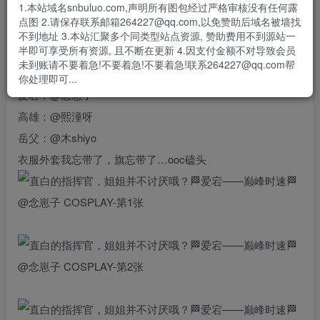
- 资源失效/充值未到账/账号解禁...等问题请
《提交工单》
1.本站域名snbuluo.com,声明所有图包经过严格审核没有任何露
点图 2.请保存联系邮箱264227@qq.com,以免赞助后域名被墙找
🏁爱宕——巅峰时速🏁
不到地址 3.本站汇聚多个同类型站点资源, 赞助费用不到源站一
半即可享受所有资源, 且不断在更新 4.因支付金额不对导致会员
“虽说风格就是这样，不过这套衣服的露出度也是格外的高
未到账请不要着急!不要着急!不要着急!联系264227@qq.com帮
呢……嘻嘻，直白的指挥官，姐姐并不讨厌哦？”
你处理即可...
爱宕：@念崽子
高雄：@熙潼呀
岳父：@木shiyo
衣服外套我忘带了，旗忘带了…ooc磕头