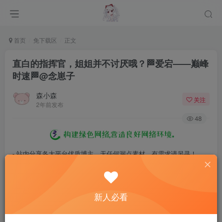
首页
免下载区
正文
直白的指挥官，姐姐并不讨厌哦？🏁爱宕——巅峰
时速🏁@念崽子
森小森
关注
2年前发布
48
- 站内分享各大平台优质博主，无任何漏点素材，有需求请另寻！
- 百度网盘提示提取码错误，请更换浏览器重试，这是百度网盘版本问
题。
新人必看
- 遇见解压密码不对、无法解压，请查看
《解压教程》
，能分享就肯定
能解压！