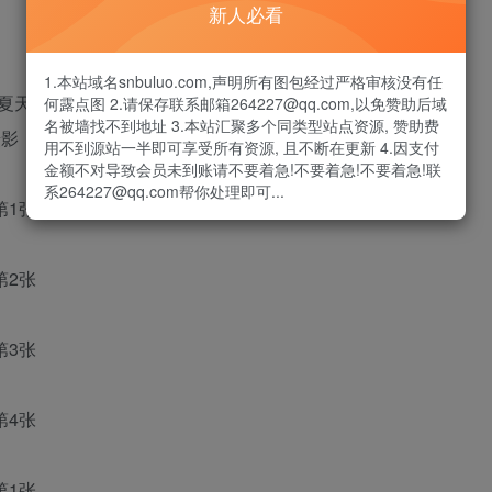
新人必看
1.本站域名snbuluo.com,声明所有图包经过严格审核没有任
夏天就是要拍泳装呀～
何露点图 2.请保存联系邮箱264227@qq.com,以免赞助后域
名被墙找不到地址 3.本站汇聚多个同类型站点资源, 赞助费
会flying的fish
用不到源站一半即可享受所有资源, 且不断在更新 4.因支付
金额不对导致会员未到账请不要着急!不要着急!不要着急!联
系264227@qq.com帮你处理即可...