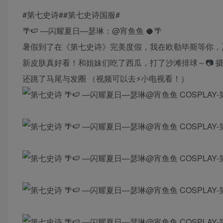
#第七史诗##第七史诗国服#
🌴🍉 —闪耀夏日—瑟琳：@宵鱼鱼 🥥🌴
暑假到了在《第七史诗》完美度假，我在欧勒毕斯等你，
新皮肤真好看！和姐妹们吃了西瓜，打了沙滩排球～📷 摄影：@
还跳了马尾与发圈 （视频可以去⚡️小电视看！）