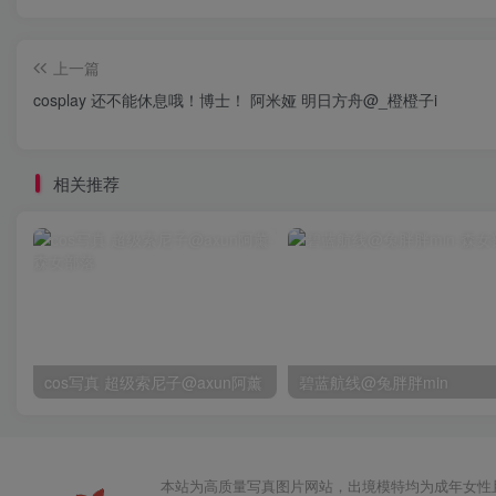
上一篇
cosplay 还不能休息哦！博士！ 阿米娅 明日方舟@_橙橙子i
相关推荐
cos写真 超级索尼子@axun阿薰
碧蓝航线@兔胖胖min
本站为高质量写真图片网站，出境模特均为成年女性