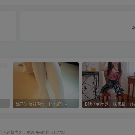
妹子过膝袜图集-【113P】~
且无违禁内容，资源均来自自其他网站，