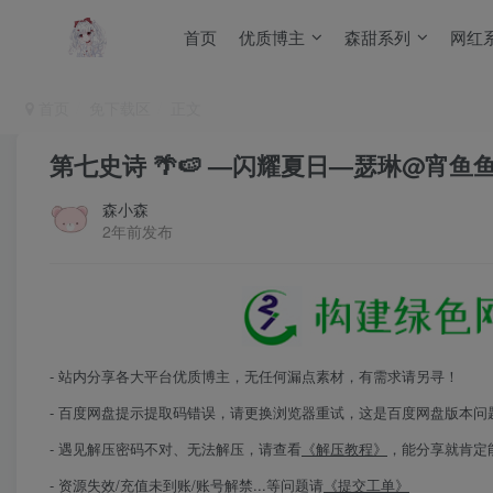
首页
优质博主
森甜系列
网红
首页
免下载区
正文
第七史诗 🌴🍉 —闪耀夏日—瑟琳@宵鱼
森小森
2年前发布
- 站内分享各大平台优质博主，无任何漏点素材，有需求请另寻！
- 百度网盘提示提取码错误，请更换浏览器重试，这是百度网盘版本问
- 遇见解压密码不对、无法解压，请查看
《解压教程》
，能分享就肯定
- 资源失效/充值未到账/账号解禁...等问题请
《提交工单》