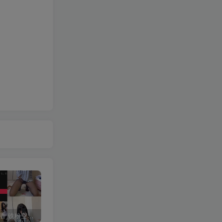
抖音 一只香 铁粉空间 NO.010期 【18P8V】最新至：2025.3.3
修修猫ww(末夜787) 写真合集[21套][持续更新]
抖音 超蓝布罗莉 铁粉空间 NO.017期 【9P1V】最新至：2025.3.13