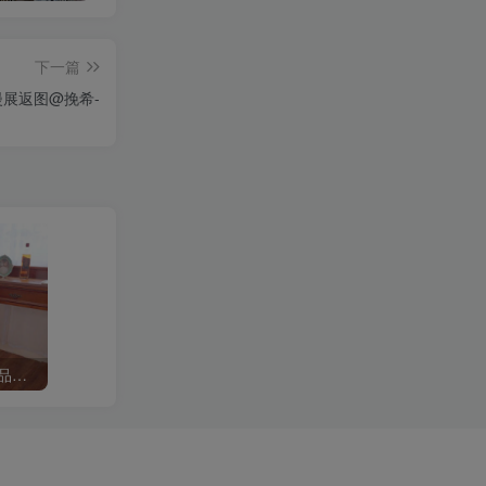
下一篇
漫展返图@挽希-
B站「奶酪芝士味雪糍」作品高质量备份打包