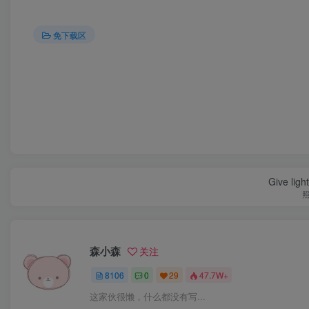
免下载区
Give ligh
森小森
关注
8106
0
29
47.7W+
这家伙很懒，什么都没有写...