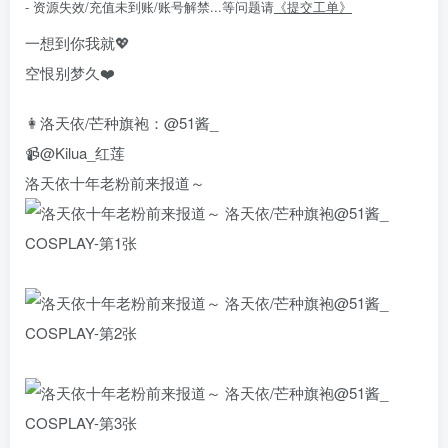
- 资源失效/充值未到账/账号解禁...等问题请
《提交工单》
一想到你我就💖
空恨别梦久❤️
👩洛天依/芒种旗袍：@51酱_
📹@Kilua_红莲
洛天依十年老粉前来报道～