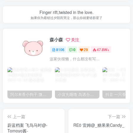
Finger rift,twisted in the love.
如果你为着错过夕阳而哭泣，那么你就要错群星了
森小森
关注
8106
0
29
47.8W+
这家伙很懒，什么都没有写...
阿尔卑香小狗子 微密圈合集[40套][持续更新2023.12.14]
小宣先睡噜 岛遇合集[持续更新2025.08.27]
上一篇
下一篇
蔚蓝档案 飞鸟马时@-
RE0 雷姆@_糖果果Candy_ ​​​
Tomoyo酱-