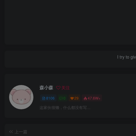
I try to g
森小森
关注
8106
0
29
47.6W+
这家伙很懒，什么都没有写...
上一篇