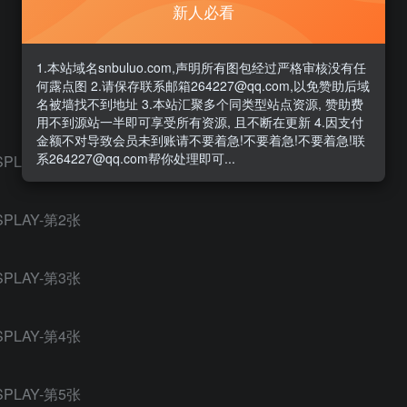
新人必看
1.本站域名snbuluo.com,声明所有图包经过严格审核没有任
何露点图 2.请保存联系邮箱264227@qq.com,以免赞助后域
名被墙找不到地址 3.本站汇聚多个同类型站点资源, 赞助费
用不到源站一半即可享受所有资源, 且不断在更新 4.因支付
金额不对导致会员未到账请不要着急!不要着急!不要着急!联
系264227@qq.com帮你处理即可...