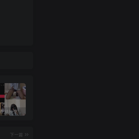
抖音 一只香 铁粉空间 NO.010期 【18P8V】最新至：2025.3.3
修修猫ww(末夜787) 写真合集[21套][持续更新]
抖音 超蓝布罗莉 铁粉空间 NO.017期 【9P1V】最新至：2025.3.13
下一篇