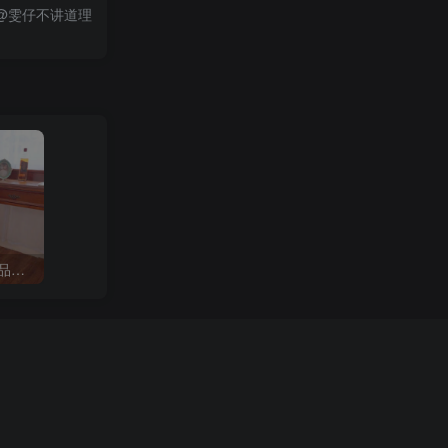
@雯仔不讲道理
B站「奶酪芝士味雪糍」作品高质量备份打包