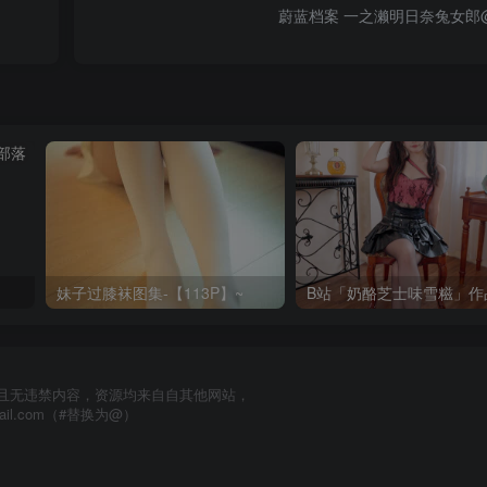
蔚蓝档案 一之濑明日奈兔女郎
妹子过膝袜图集-【113P】~
且无违禁内容，资源均来自自其他网站，
mail.com（#替换为@）