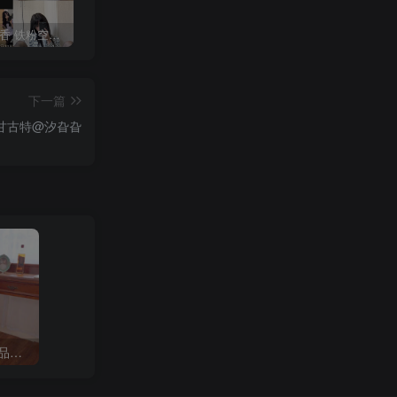
抖音 一只香 铁粉空间 NO.010期 【18P8V】最新至：2025.3.3
修修猫ww(末夜787) 写真合集[21套][持续更新]
抖音 超蓝布罗莉 铁粉空间 NO.017期 【9P1V】最新至：2025.3.13
下一篇
甘古特@汐旮旮
B站「奶酪芝士味雪糍」作品高质量备份打包