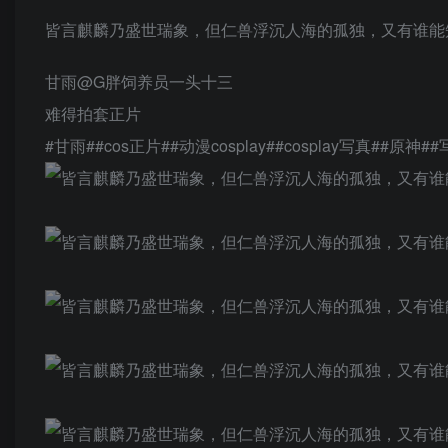
皆言麒麟乃盛世瑞象，但仁兽浮沉人海的孤独，又有谁能
甘雨@G胖饲养员一头十三
难得拍套正片
#甘雨##cos正片##动漫cosplay##cosplay写真##原神##写真#