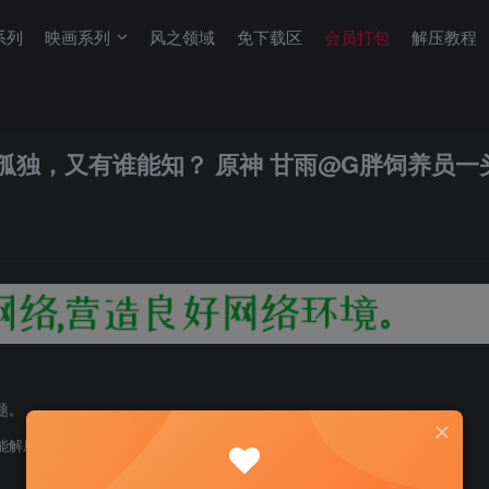
系列
映画系列
风之领域
免下载区
会员打包
解压教程
独，又有谁能知？ 原神 甘雨@G胖饲养员一
题。
能解压！