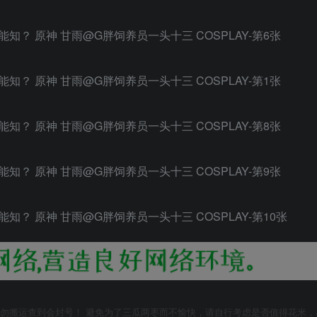
勿搬运查到会封号！ 避免为了三瓜两枣而不愉快，请自行考虑是否值得花米，