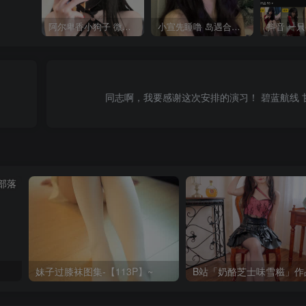
阿尔卑香小狗子 微密圈合集[40套][持续更新2023.12.14]
小宣先睡噜 岛遇合集[持续更新2025.08.27]
同志啊，我要感谢这次安排的演习！ 碧蓝航线 
妹子过膝袜图集-【113P】~