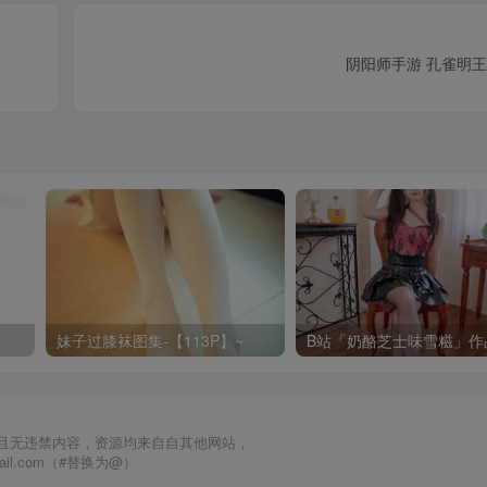
阴阳师手游 孔雀明
妹子过膝袜图集-【113P】~
且无违禁内容，资源均来自自其他网站，
mail.com（#替换为@）