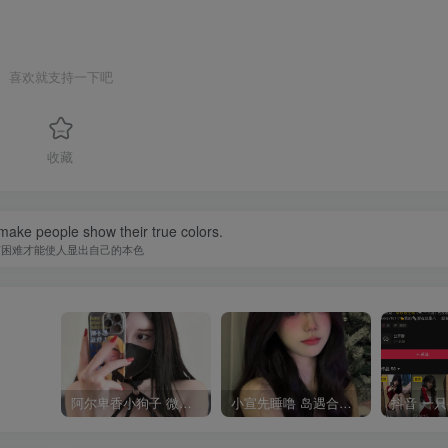
喜欢就支持一下吧
收藏
 someday your rainbow will come smiling through.
信心，总有一天属于你的彩虹会在天空微笑
阿尔卑香小狗子 微密圈合集[40套][持续更新2023.12.14]
小宣先睡噜 岛遇合集[持续更新2025.08.27]