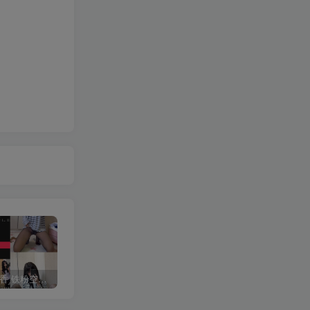
抖音 一只香 铁粉空间 NO.010期 【18P8V】最新至：2025.3.3
修修猫ww(末夜787) 写真合集[21套][持续更新]
抖音 超蓝布罗莉 铁粉空间 NO.017期 【9P1V】最新至：2025.3.13