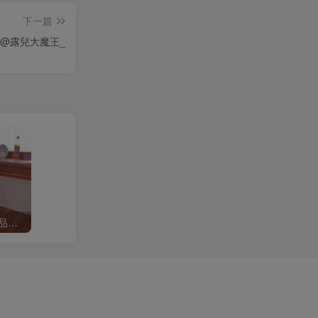
下一篇
王@露兒大魔王_
B站「奶酪芝士味雪糍」作品高质量备份打包