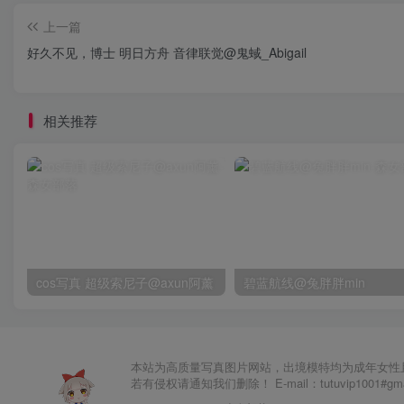
上一篇
好久不见，博士 明日方舟 音律联觉@鬼蜮_Abigail
相关推荐
cos写真 超级索尼子@axun阿薰
碧蓝航线@兔胖胖min
本站为高质量写真图片网站，出境模特均为成年女性
若有侵权请通知我们删除！ E-mail：tutuvip1001#g