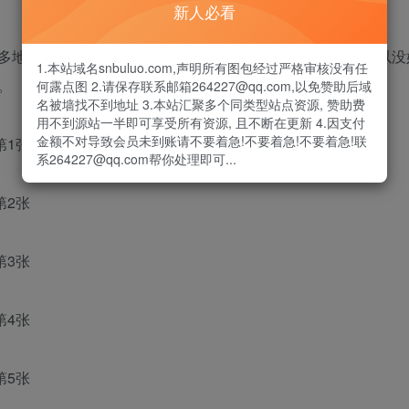
新人必看
多地方没有处理好，尤其是刘海，看起来很像是齐刘海，所以没
1.本站域名snbuluo.com,声明所有图包经过严格审核没有任
。
何露点图 2.请保存联系邮箱264227@qq.com,以免赞助后域
名被墙找不到地址 3.本站汇聚多个同类型站点资源, 赞助费
用不到源站一半即可享受所有资源, 且不断在更新 4.因支付
金额不对导致会员未到账请不要着急!不要着急!不要着急!联
系264227@qq.com帮你处理即可...