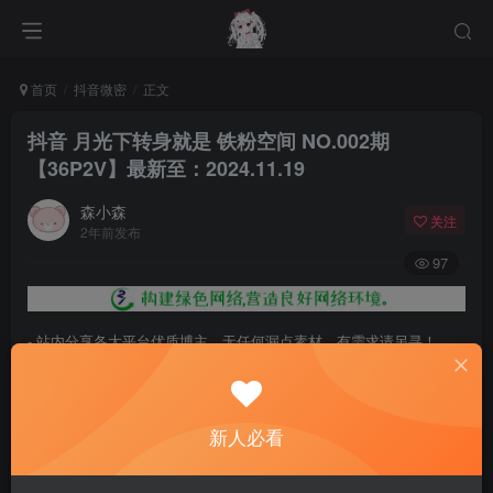
首页
抖音微密
正文
抖音 月光下转身就是 铁粉空间 NO.002期
【36P2V】最新至：2024.11.19
森小森
关注
2年前发布
97
- 站内分享各大平台优质博主，无任何漏点素材，有需求请另寻！
- 百度网盘提示提取码错误，请更换浏览器重试，这是百度网盘版本问
题。
新人必看
- 遇见解压密码不对、无法解压，请查看
《解压教程》
，能分享就肯定
能解压！