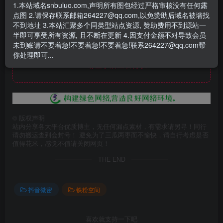
- 资源失效/充值未到账/账号解禁...等问题请
《提交工单》
1.本站域名snbuluo.com,声明所有图包经过严格审核没有任何露
点图 2.请保存联系邮箱264227@qq.com,以免赞助后域名被墙找
不到地址 3.本站汇聚多个同类型站点资源, 赞助费用不到源站一
半即可享受所有资源, 且不断在更新 4.因支付金额不对导致会员
未到账请不要着急!不要着急!不要着急!联系264227@qq.com帮
此处内容已隐藏，赞助会员可见
你处理即可...
请登录后查看特权
©
版权声明
站内分享各大平台优质博主，无任何漏点素材，有需求请另寻！同行
请勿搬运查到会封号！ 避免为了三瓜两枣而不愉快，请自行考虑是否
值得花米，感觉不值请关闭网页！
THE END
抖音微密
铁粉空间
喜欢就支持一下吧