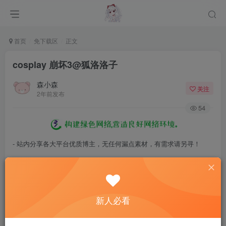
首页
免下载区
正文
cosplay 崩坏3@狐洛洛子
森小森
关注
2年前发布
54
- 站内分享各大平台优质博主，无任何漏点素材，有需求请另寻！
- 百度网盘提示提取码错误，请更换浏览器重试，这是百度网盘版本问
题。
- 遇见解压密码不对、无法解压，请查看
《解压教程》
，能分享就肯定
新人必看
能解压！
- 资源失效/充值未到账/账号解禁...等问题请
《提交工单》