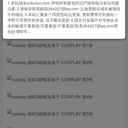
1.本站域名snbuluo.com,声明所有图包经过严格审核没有任何露
#cosplay##崩坏3#
点图 2.请保存联系邮箱264227@qq.com,以免赞助后域名被墙找
正片不够自拍凑，存个档
不到地址 3.本站汇聚多个同类型站点资源, 赞助费用不到源站一
半即可享受所有资源, 且不断在更新 4.因支付金额不对导致会员
摄影@BunnyTuan
未到账请不要着急!不要着急!不要着急!联系264227@qq.com帮
你处理即可...
#次元充电站##二次元cos大赏# ​​​