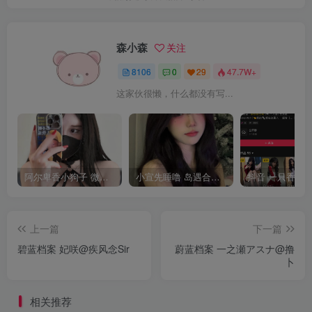
森小森
关注
8106
0
29
47.7W+
这家伙很懒，什么都没有写...
阿尔卑香小狗子 微密圈合集[40套][持续更新2023.12.14]
小宣先睡噜 岛遇合集[持续更新2025.08.27]
上一篇
下一篇
碧蓝档案 妃咲@疾风念Sir
蔚蓝档案 一之瀬アスナ@撸
卜
相关推荐