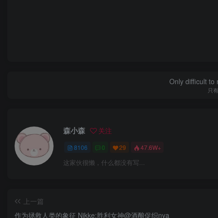
Only difficult t
只
森小森
关注
8106
0
29
47.6W+
这家伙很懒，什么都没有写...
上一篇
作为拯救人类的象征 Nikke:胜利女神@酒酿促织nya