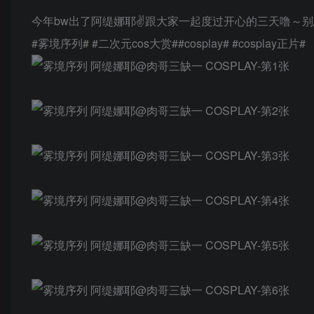
今年bw出了阿缇娜耶✌️跟大家一起度过开心的三天噜～
#雾境序列# #二次元cos大赏##cosplay# #cosplay正片# ​​​