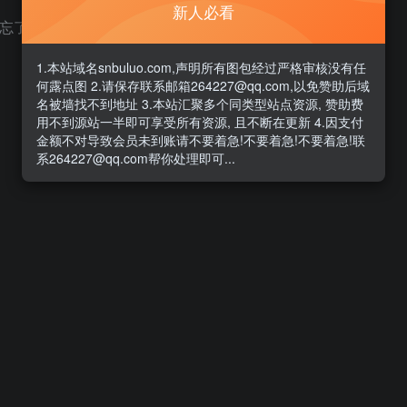
新人必看
别忘了申请三测一起玩儿！
1.本站域名snbuluo.com,声明所有图包经过严格审核没有任
何露点图 2.请保存联系邮箱264227@qq.com,以免赞助后域
名被墙找不到地址 3.本站汇聚多个同类型站点资源, 赞助费
用不到源站一半即可享受所有资源, 且不断在更新 4.因支付
金额不对导致会员未到账请不要着急!不要着急!不要着急!联
系264227@qq.com帮你处理即可...