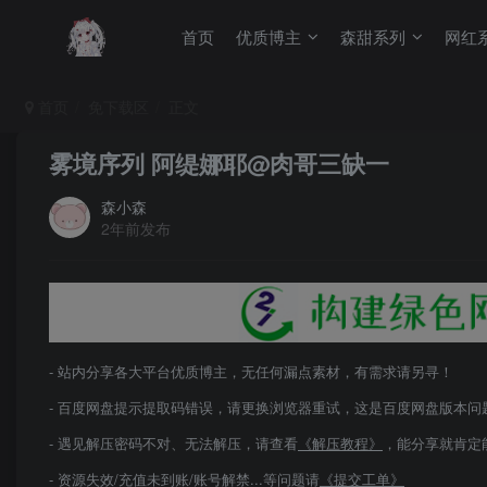
首页
优质博主
森甜系列
网红
首页
免下载区
正文
雾境序列 阿缇娜耶@肉哥三缺一
森小森
2年前发布
- 站内分享各大平台优质博主，无任何漏点素材，有需求请另寻！
- 百度网盘提示提取码错误，请更换浏览器重试，这是百度网盘版本问
- 遇见解压密码不对、无法解压，请查看
《解压教程》
，能分享就肯定
- 资源失效/充值未到账/账号解禁...等问题请
《提交工单》