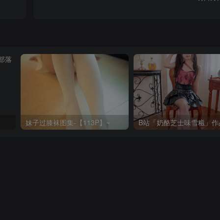
妹子过膝袜图集-【113P】~