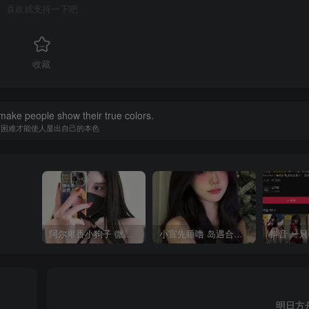
喜欢就支持一下吧
收藏
o make people show their true colors.
有困难才能使人显出自己的本色
阿尔卑香小狗子 微密圈合集[40套][持续更新2023.12.14]
小宣先睡噜 岛遇合集[持续更新2025.08.27]
明日方舟