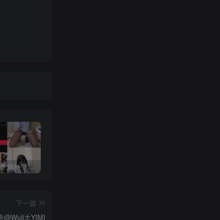
抖音 一只香 铁粉空间 NO.010期 【18P8V】最新至：2025.3.3
修修猫ww(末夜787) 写真合集[21套][持续更新]
抖音 超蓝布罗莉 铁粉空间 NO.017期 【9P1V】最新至：2025.3.13
下一篇
@Wuli大YIMI