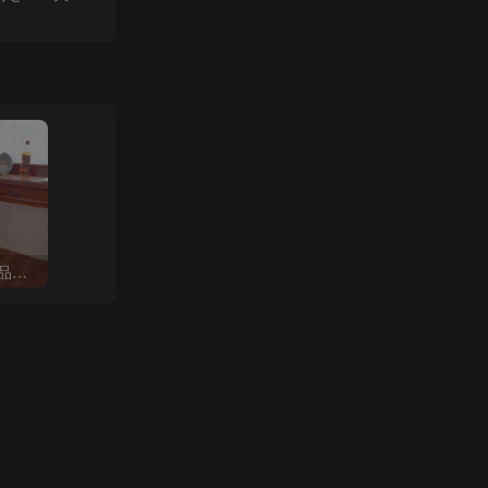
B站「奶酪芝士味雪糍」作品高质量备份打包